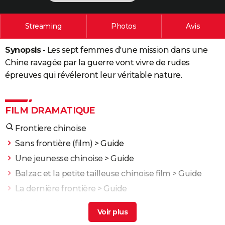
City break
Voyage de noces
Climat
Destinations
Voyage nature
Forum
+
PHOTO
Streaming
Photos
Avis
GUIDES D'ACHAT
Synopsis
- Les sept femmes d'une mission dans une
BONS PLANS
Chine ravagée par la guerre vont vivre de rudes
CARTE DE VOEUX
épreuves qui révéleront leur véritable nature.
Carte Bonne année
Carte Pâques
Carte de Noël
Carte Saint-Valentin
Carte d'anniversaire
DICTIONNAIRE
FILM DRAMATIQUE
Biographies
Expressions
Dictionnaire
Citations
Proverbes
PROGRAMME TV
Frontiere chinoise
COPAINS D'AVANT
Sans frontière (film)
> Guide
Se connecter
Collèges
Universités
Service militaire
S'inscrire
Lycées
Primaires
Entreprises
Avis de recherche
AVIS DE DÉCÈS
Une jeunesse chinoise
> Guide
Balzac et la petite tailleuse chinoise film
> Guide
FORUM
La dernière frontière
> Guide
Lifestyle
Sport
Television
Cinema
Bricolage
Culture
Auto
Voyage
Film frontière
> Guide
L'Odyssée : "chef d'oeuvre épique", "expérience