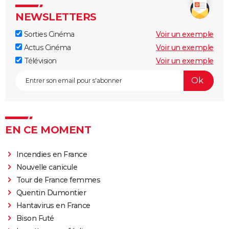
est-il inspiré d'une histoire vraie ?
NEWSLETTERS
Juré n°2 : s'agit-il (véritablement) du dernier film de
Clint Eastwood ?
Sorties Cinéma
Voir un exemple
Le Parrain
Actus Cinéma
Voir un exemple
Télévision
Voir un exemple
Il était une fois en Amérique
Peter von Kant
Nomadland : synopsis, casting, Oscars, photos,
streaming, avis...
Sound of Metal
EN CE MOMENT
Slalom
Oh Canada : que vaut le film avec Richard Gere et
Incendies en France
Jacob Elordi présenté au Festival de Cannes ?
Nouvelle canicule
Tour de France femmes
Quentin Dumontier
Hantavirus en France
Bison Futé