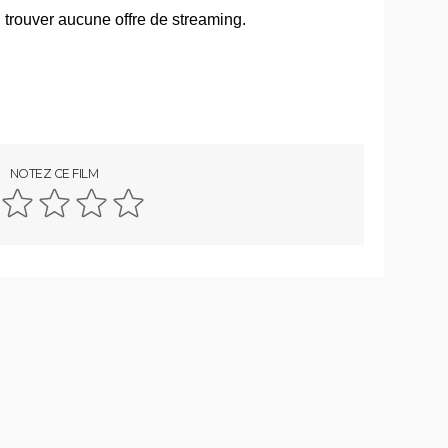
gue...
Little Miss Sunshine
l voir
Billy Elliot
tre
"Pauvres créatures" : de quoi parle ce
film étrange avec Emma Stone ?
sting,
Le Fabuleux Destin d'Amélie Poulain :
NOTEZ CE FILM
...
synopsis, casting, bande-annonce,
streaming...
Kinds of Kindness : notre critique du
dernier film de Yorgos Lanthimos
The Truman Show
ng,
Big Fish
asting,
Juno
...
nonce