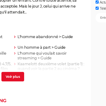
adopter un enfant. Contre toute attente, sa
Act
ceptée. Mais le jour J, celui qui arrive ne
Télé
'il attendait...
nt
L'homme abandonné
> Guide
Un homme à part
> Guide
ille
L'homme qui voulait savoir
streaming
> Guide
 4,7/5,
Kaamelott deuxième volet (partie 1) :
 film
quand voir la partie 2 au cinéma ?
ande-
Asteroid City : critiques, séances,
..
streaming, bande-annonce, casting,
avis...
g,
Un triomphe
NG