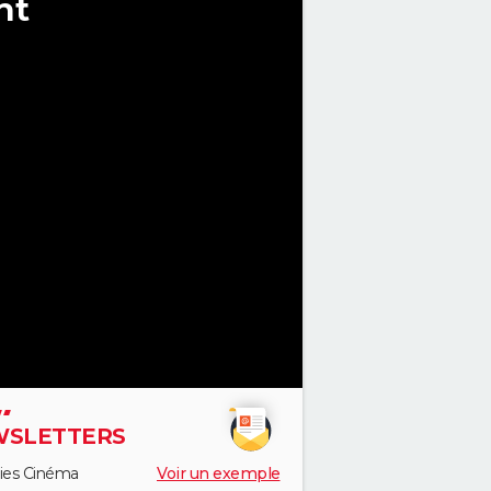
nt
SLETTERS
ies Cinéma
Voir un exemple