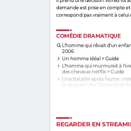
il prend une décision. Alfred va 
demande est prise en compte et ac
correspond pas vraiment à celui qu
COMÉDIE DRAMATIQUE
L'homme qui rêvait d'un enfa
2006
Un homme idéal
> Guide
L'homme qui murmurait à l'ore
des chevaux netflix
> Guide
Une bataille après l'autre : noté
le gagnant des Oscars était "le
plus fou de l'année" selon les
critiques
Second tour : date de sortie, b
annonce, casting, intrigue, avis.
Sans filtre : critiques, streamin
REGARDER EN STREAMI
casting, avis...