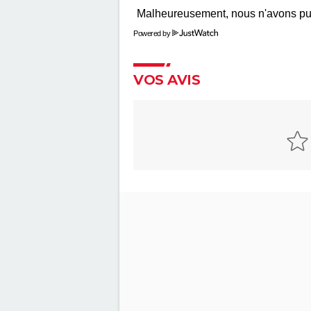
Anora : streaming, casting, intri
Tout sur le film
Powered by
The Phoenician Scheme : faut-i
le dernier Wes Anderson ? No
critique
VOS AVIS
En roue libre
Captain Fantastic : synopsis, ca
bande-annonce, streaming, avis
Les goûts et les couleurs
May December
Breakfast Club : synopsis, casti
streaming, avis...
Lost in Translation : synopsis, c
bande-annonce, streaming, avis
Rémi sans famille : bande-an
et date de sortie du film