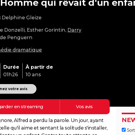
'Homme qui rêvait d'un enfa
:
Delphine Gleize
ie Donzelli, Esther Gorintin,
Darry
s de Penguern
édie dramatique
Durée
À partir de
01h26
10 ans
ez votre avis
arder en
streaming
Vos
avis
NEW
gnore, Alfred a perdu la parole. Un jour, ayant
elle qu'il aime et sentant la solitude s'installer,
Sort