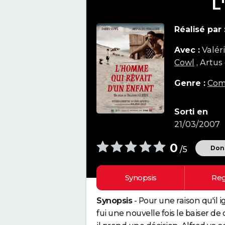
L
Réalisé par 
Avec :
Valér
Cowl
, Artu
Genre :
Com
Sorti en
21/03/2007
0
Donn
/5
Synopsis
Reg
Synopsis
- Pour une raison qu'il i
fui une nouvelle fois le baiser de c