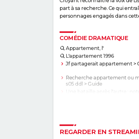
Croyant reconnaître la voix de Li
part à sa recherche. Ce qui ent
personnages engagés dans cette 
COMÉDIE DRAMATIQUE
Appartement, l'
L'appartement 1996
Jf partagerait appartement
> 
Recherche appartement ou m
s05 ddl
> Guide
Une bataille après l'autre : noté
le gagnant des Oscars était "le
plus fou de l'année" selon les
critiques
Second tour : date de sortie, b
annonce, casting, intrigue, avis.
REGARDER EN STREAMI
Sans filtre : critiques, streamin