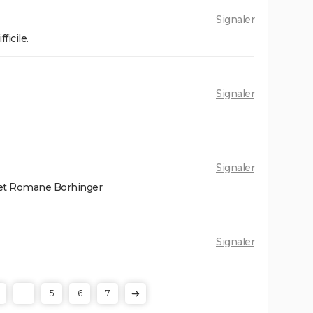
Signaler
ficile.
Signaler
Signaler
l et Romane Borhinger
Signaler
...
5
6
7