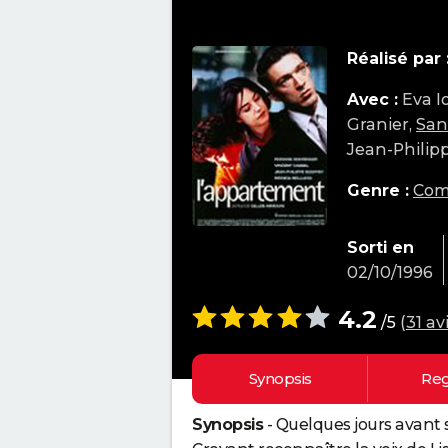
Réalisé par 
Avec :
Eva I
Granier,
San
Jean-Philip
Genre :
Com
Sorti en
02/10/1996
4.2
/5
(
31 av
Synopsis
Reg
Synopsis
- Quelques jours avant 