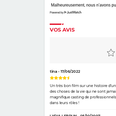
casting, avis...
Anora : streaming, casting, intri
Powered by
Tout sur le film
The Phoenician Scheme : faut-i
le dernier Wes Anderson ? No
VOS AVIS
critique
En roue libre
Captain Fantastic : synopsis, ca
bande-annonce, streaming, avis
Les goûts et les couleurs
tina - 17/06/2022
May December
Un très bon film sur une histoire d'u
Breakfast Club : synopsis, casti
streaming, avis...
des choses de la vie qui ne sont jama
magnifique casting de professionnels d
Lost in Translation : synopsis, c
bande-annonce, streaming, avis
dans leurs rôles !
Rémi sans famille : bande-an
et date de sortie du film