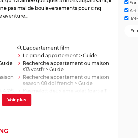
sa, qu'il a aimée quelques années auparavant, il
Sort
raîne pas mal de bouleversements pour cinq
Act
aventure...
Télé
L'appartement film
Le grand appartement
> Guide
Guide
Recherche appartement ou maison
s13 vostfr
> Guide
aison
Recherche appartement ou maison
season 08 ddl french
> Guide
 4,7/5,
Kaamelott deuxième volet (partie 1) :
 film
quand voir la partie 2 au cinéma ?
ande-
Asteroid City : critiques, séances,
..
streaming, bande-annonce, casting,
avis...
NG
g,
Un triomphe