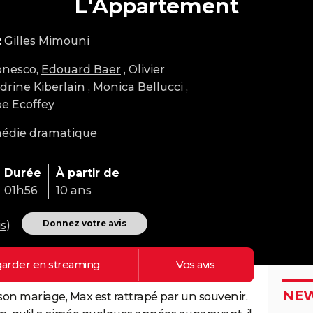
L'Appartement
:
Gilles Mimouni
onesco,
Edouard Baer
, Olivier
drine Kiberlain
,
Monica Bellucci
,
pe Ecoffey
édie dramatique
Durée
À partir de
01h56
10 ans
Donnez votre avis
is
)
arder en
streaming
Vos
avis
NEW
son mariage, Max est rattrapé par un souvenir.