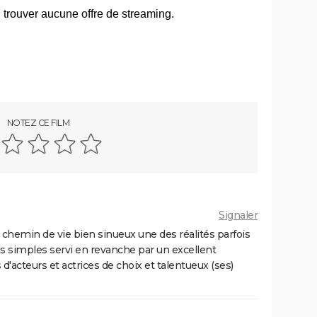
gue...
Little Miss Sunshine
l voir
Billy Elliot
tre
"Pauvres créatures" : de quoi parle ce
film étrange avec Emma Stone ?
NOTEZ CE FILM
sting,
Le Fabuleux Destin d'Amélie Poulain :
...
synopsis, casting, bande-annonce,
streaming...
Kinds of Kindness : notre critique du
dernier film de Yorgos Lanthimos
Signaler
The Truman Show
n chemin de vie bien sinueux une des réalités parfois
ng,
Big Fish
is simples servi en revanche par un excellent
'acteurs et actrices de choix et talentueux (ses)
asting,
Juno
...
nonce