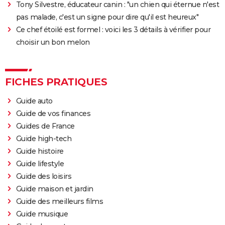
Tony Silvestre, éducateur canin : "un chien qui éternue n'est
L'Origine du monde
pas malade, c'est un signe pour dire qu'il est heureux"
OSS 117 3 : que disent les critiques sur le film ?
Ce chef étoilé est formel : voici les 3 détails à vérifier pour
choisir un bon melon
Monty Python, Sacré Graal
The French Dispatch : faut-il voir le dernier Wes
Anderson ? Critiques
FICHES PRATIQUES
La Traversée
Guide auto
Gaston Lagaffe : intrigue, avis, streaming... Tout sur
Guide de vos finances
l'adaptation de la BD culte
Guides de France
Guide high-tech
Guide histoire
Guide lifestyle
Guide des loisirs
Guide maison et jardin
Guide des meilleurs films
Guide musique