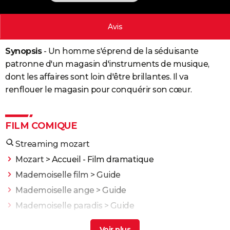
City break
Voyage de noces
Climat
Destinations
Voyage nature
Forum
+
PHOTO
Avis
GUIDES D'ACHAT
Synopsis
- Un homme s'éprend de la séduisante
BONS PLANS
patronne d'un magasin d'instruments de musique,
CARTE DE VOEUX
dont les affaires sont loin d'être brillantes. Il va
renflouer le magasin pour conquérir son cœur.
Carte Bonne année
Carte Pâques
Carte de Noël
Carte Saint-Valentin
Carte d'anniversaire
DICTIONNAIRE
Biographies
Expressions
Dictionnaire
Citations
Proverbes
PROGRAMME TV
FILM COMIQUE
COPAINS D'AVANT
Streaming mozart
Se connecter
Collèges
Universités
Service militaire
S'inscrire
Lycées
Primaires
Entreprises
Avis de recherche
AVIS DE DÉCÈS
Mozart
> Accueil - Film dramatique
Mademoiselle film
> Guide
FORUM
Mademoiselle ange
> Guide
Lifestyle
Sport
Television
Cinema
Bricolage
Culture
Auto
Voyage
Mademoiselle paradis
> Guide
Mozart l'opéra rock film
> Guide