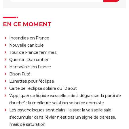
Barbie : même Ryan Gosling était "déçu", les
nominations aux Oscars ont provoqué un tollé
EN CE MOMENT
Astérix et Obélix et L'Empire du Milieu : casting,
streaming, critiques, avis... Tout savoir
Incendies en France
Kaamelott, premier volet : quand sort la suite du film
Nouvelle canicule
au cinéma ?
Tour de France femmes
La Cité de la peur : Valérie Lemercier a fait une
Quentin Dumontier
bourde lors du tournage, l'avez-vous remarquée à
Hantavirus en France
l'écran ?
Bison Futé
Qu'est-ce qu'on a fait au Bon Dieu 3 : une suite est-
Lunettes pour l'éclipse
elle prévue ?
Carte de l'éclipse solaire du 12 août
Fratè
"Appliquer ce liquide vaisselle aide à dégraisser la paroi de
douche" : la meilleure solution selon ce chimiste
Les Tuche 4 : la mort de Michel Blanc a été "terrible"
Les psychologues sont clairs : laisser la vaisselle sale
pour Jean-Paul Rouve
s'accumuler dans l'évier n'est pas un signe de paresse,
En même temps
mais de saturation
Les Aventures de Rabbi Jacob