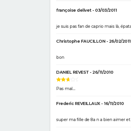
Shang Chi : synopsis, casting, 
post-générique, streaming, cri
françoise delivet - 03/03/2011
Disney+...
Venom : synopsis, casting,
streaming, avis... Tout sur le fi
je suis pas fan de caprio mais là, épatan
Tom Hardy
Fast and Furious 9 : synopsis, c
Christophe FAUCILLON - 26/02/2011
bande-annonce, streaming, p
avis...
bon
Hunger Games, Lever de soleil 
Moisson : Effie, Haymitch... des
personnages bien connus dan
DANIEL REVEST - 26/11/2010
bande-annonce
Gladiator 2 : pourquoi cette su
Pas mal....
risque-t-elle de diviser les fans
film culte ?
Thunderbolts* : le dernier film
Frederic REVEILLAUX - 16/11/2010
Marvel vaut-il le coup ? Les cri
sont (presque) unanimes
super ma fille de 8a n a bien aimer et 
John Wick 4 : casting, avis, crit
suite, séances, streaming...