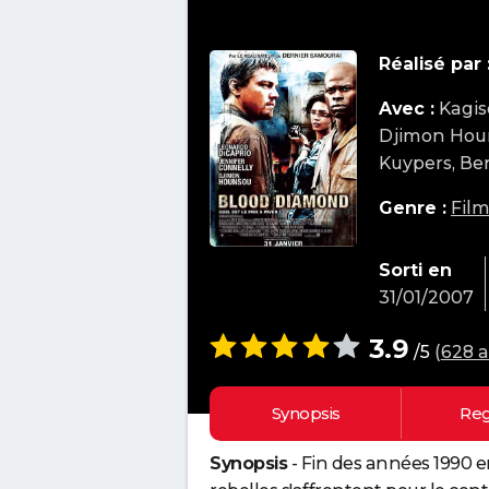
Réalisé par 
Avec :
Kagis
Djimon Hou
Kuypers, B
Genre :
Film
Sorti en
31/01/2007
3.9
/5
(
628 a
Synopsis
Reg
Synopsis
- Fin des années 1990 e