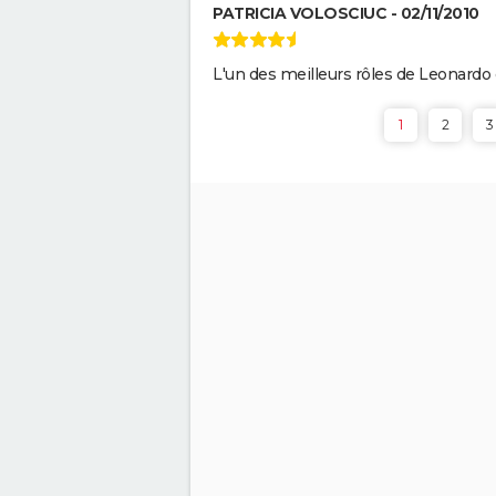
Furiosa : que vaut le prequel 
PATRICIA VOLOSCIUC - 02/11/2010
Max Fury Road" ? Notre critiqu
Piège de cristal
L'un des meilleurs rôles de Leonardo d
Morbius : y a-t-il une scène pos
1
2
3
générique à la fin du film ?
Les Éternels : que signifient le
scènes post-générique ?
Explications
Kingsman 3 : date, casting.... C
l'on sait sur le film
The Northman
Fantastic Four : privé de réalis
où en est le film des Quatre
Fantastiques ?
Spider-Man Brand New Day : 
Holland retrouve des visages
familiers de Marvel dans la ba
annonce