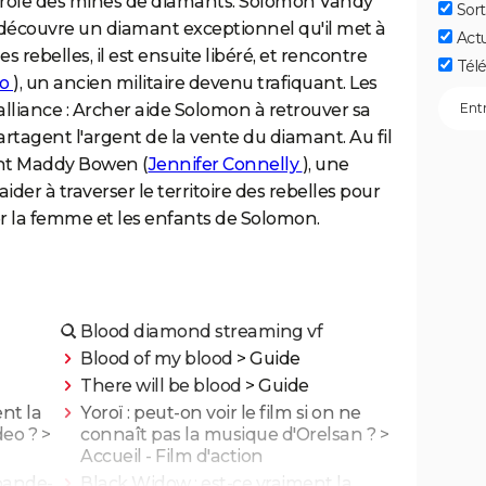
ntrôle des mines de diamants. Solomon Vandy
Sort
 découvre un diamant exceptionnel qu'il met à
Act
es rebelles, il est ensuite libéré, et rencontre
Télé
io
), un ancien militaire devenu trafiquant. Les
liance : Archer aide Solomon à retrouver sa
rtagent l'argent de la vente du diamant. Au fil
rent Maddy Bowen (
Jennifer Connelly
), une
aider à traverser le territoire des rebelles pour
r la femme et les enfants de Solomon.
Blood diamond streaming vf
Blood of my blood
> Guide
There will be blood
> Guide
nt la
Yoroï : peut-on voir le film si on ne
deo ?
>
connaît pas la musique d'Orelsan ?
>
Accueil - Film d'action
 bande-
Black Widow : est-ce vraiment la