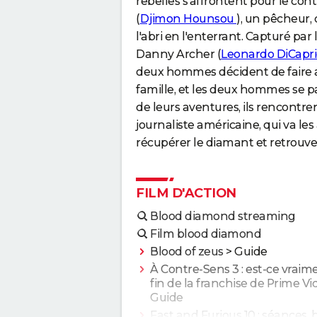
rebelles s'affrontent pour le co
(
Djimon Hounsou
), un pêcheur,
l'abri en l'enterrant. Capturé par l
Danny Archer (
Leonardo DiCapr
deux hommes décident de faire al
famille, et les deux hommes se pa
de leurs aventures, ils rencont
journaliste américaine, qui va les 
récupérer le diamant et retrouve
FILM D'ACTION
Blood diamond streaming
Film blood diamond
Blood of zeus
> Guide
À Contre-Sens 3 : est-ce vraime
fin de la franchise de Prime Vi
Guide
Fast and Furious 10 : séances,