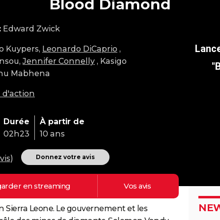
Blood Diamond
:
Edward Zwick
o Kuypers,
Leonardo DiCaprio
,
nsou,
Jennifer Connelly
, Kasigo
"
enu Mabhena
 d'action
Durée
À partir de
02h23
10 ans
Donnez votre avis
vis
)
arder en
streaming
Vos
avis
NEW
n Sierra Leone. Le gouvernement et les