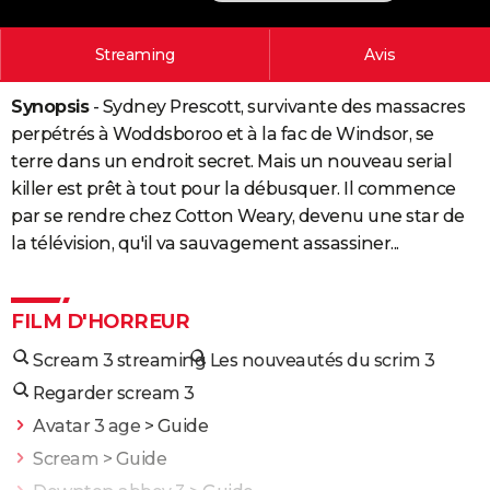
City break
Voyage de noces
Climat
Destinations
Voyage nature
Forum
+
PHOTO
Streaming
Avis
GUIDES D'ACHAT
Synopsis
- Sydney Prescott, survivante des massacres
BONS PLANS
perpétrés à Woddsboroo et à la fac de Windsor, se
CARTE DE VOEUX
terre dans un endroit secret. Mais un nouveau serial
killer est prêt à tout pour la débusquer. Il commence
Carte Bonne année
Carte Pâques
Carte de Noël
Carte Saint-Valentin
Carte d'anniversaire
DICTIONNAIRE
par se rendre chez Cotton Weary, devenu une star de
la télévision, qu'il va sauvagement assassiner...
Biographies
Expressions
Dictionnaire
Citations
Proverbes
PROGRAMME TV
COPAINS D'AVANT
FILM D'HORREUR
Se connecter
Collèges
Universités
Service militaire
S'inscrire
Lycées
Primaires
Entreprises
Avis de recherche
AVIS DE DÉCÈS
Scream 3 streaming
Les nouveautés du scrim 3
FORUM
Regarder scream 3
Lifestyle
Sport
Television
Cinema
Bricolage
Culture
Auto
Voyage
Avatar 3 age
> Guide
Scream
> Guide