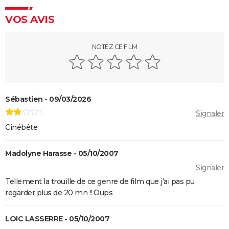
Ça, 1ère partie
VOS AVIS
[Rec]
Evil Dead 2
NOTEZ CE FILM
Halloween, la nuit des masques
The Thing
Ça 2 : une suite est-elle possible avec un chapitre 3 ?
Sébastien - 09/03/2026
Shining
Signaler
La Colline a des yeux
Cinébête
Le Projet Blair Witch
Suspiria
Madolyne Harasse - 05/10/2007
Firestarter (2022)
Signaler
Tellement la trouille de ce genre de film que j'ai pas pu
regarder plus de 20 mn !! Oups
LOIC LASSERRE - 05/10/2007