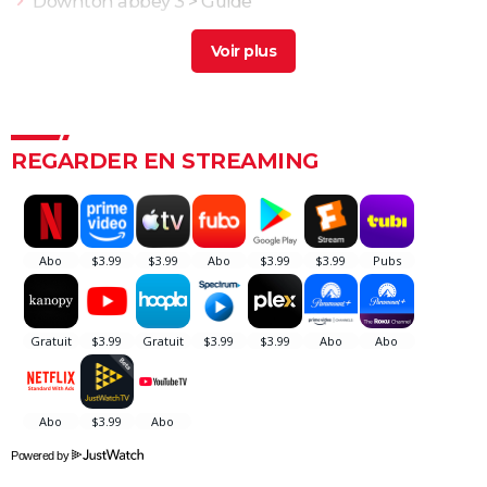
Downton abbey 3
> Guide
Mercredi saison 3
> Guide
Scream 4
> Guide
Nosferatu : faut-il voir le remake de 2024 ? Notre
critique
REGARDER EN STREAMING
Scream : Neve Campbell et Courteney Cox de retour
The Substance : personne n'est prêt pour ce film
d'horreur jouissif qui a secoué le Festival de Cannes
Insidious
Black Phone
Nope
L'Exorciste
Sans un bruit 2 : synopsis, critiques, casting, bande-
annonce, streaming...
Saw
Powered by
Massacre à la tronçonneuse