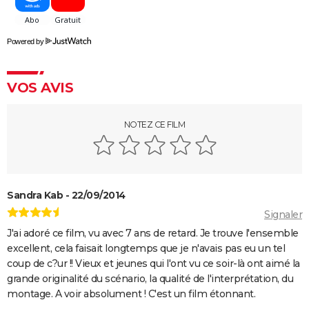
"Pauvres créatures" : de quoi parle ce film étrange
avec Emma Stone ?
Powered by
Captain Fantastic : synopsis, casting, bande-
annonce, streaming, avis...
Le Fabuleux Destin d'Amélie Poulain : synopsis,
VOS AVIS
casting, bande-annonce, streaming...
Les goûts et les couleurs
NOTEZ CE FILM
Kinds of Kindness : notre critique du dernier film de
Yorgos Lanthimos
May December
Sandra Kab - 22/09/2014
The Truman Show
Signaler
Breakfast Club : synopsis, casting, streaming, avis...
J'ai adoré ce film, vu avec 7 ans de retard. Je trouve l'ensemble
Big Fish
excellent, cela faisait longtemps que je n'avais pas eu un tel
coup de c?ur !! Vieux et jeunes qui l'ont vu ce soir-là ont aimé la
Lost in Translation : synopsis, casting, bande-
grande originalité du scénario, la qualité de l'interprétation, du
annonce, streaming, avis...
montage. A voir absolument ! C'est un film étonnant.
Juno