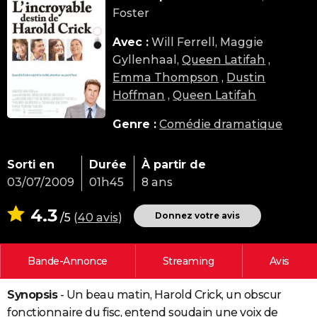
Foster
City break
Voyage de noces
Climat
Destinations
Voyage nature
Forum
+
PHOTO
Avec :
Will Ferrell, Maggie
GUIDES D'ACHAT
Gyllenhaal,
Queen Latifah
,
BONS PLANS
Emma Thompson
,
Dustin
Hoffman
,
Queen Latifah
CARTE DE VOEUX
Genre :
Comédie dramatique
Carte Bonne année
Carte Pâques
Carte de Noël
Carte Saint-Valentin
Carte d'anniversaire
DICTIONNAIRE
Biographies
Expressions
Dictionnaire
Citations
Proverbes
PROGRAMME TV
Sorti en
Durée
À partir de
03/07/2009
01h45
8 ans
COPAINS D'AVANT
4.3
Se connecter
Collèges
Universités
Service militaire
S'inscrire
Lycées
Primaires
Entreprises
Avis de recherche
Donnez votre avis
/5
(
40 avis
)
AVIS DE DÉCÈS
FORUM
Bande-Annonce
Streaming
Avis
Lifestyle
Sport
Television
Cinema
Bricolage
Culture
Auto
Voyage
Synopsis
- Un beau matin, Harold Crick, un obscur
fonctionnaire du fisc, entend soudain une voix de