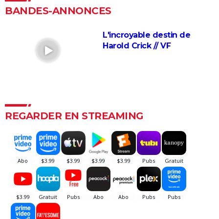
Oscars était "le film plus fou de l'année" selon les
BANDES-ANNONCES
critiques
Kaamelott deuxième volet (partie 1) : quand voir la
L'incroyable destin de
partie 2 au cinéma ?
Harold Crick // VF
Second tour : date de sortie, bande-annonce,
casting, intrigue, avis...
Asteroid City : critiques, séances, streaming, bande-
annonce, casting, avis...
Sans filtre : critiques, streaming, casting, avis...
REGARDER EN STREAMING
Un triomphe
Anora : streaming, casting, intrigue... Tout sur le film
Little Miss Sunshine
The Phoenician Scheme : faut-il voir le dernier Wes
Anderson ? Notre critique
Billy Elliot
En roue libre