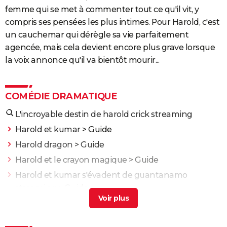
femme qui se met à commenter tout ce qu'il vit, y
compris ses pensées les plus intimes. Pour Harold, c'est
un cauchemar qui dérègle sa vie parfaitement
agencée, mais cela devient encore plus grave lorsque
la voix annonce qu'il va bientôt mourir...
COMÉDIE DRAMATIQUE
L'incroyable destin de harold crick streaming
Harold et kumar
> Guide
Harold dragon
> Guide
Harold et le crayon magique
> Guide
Harold et kumar s'évadent de guantanamo
streaming
> Guide
Harold et kumar chassent le burger netflix
> Guide
Une bataille après l'autre : noté 4,7/5, le gagnant des