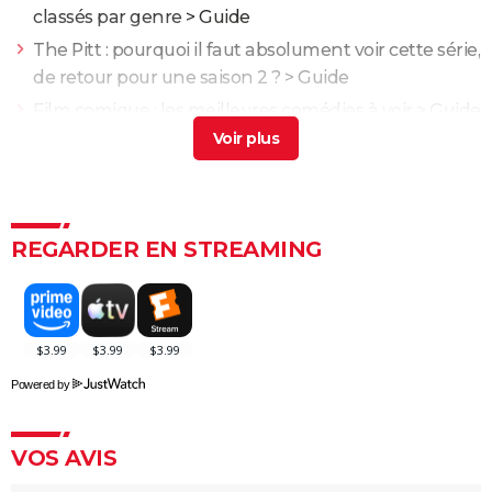
classés par genre
> Guide
The Pitt : pourquoi il faut absolument voir cette série,
de retour pour une saison 2 ?
> Guide
Film comique : les meilleures comédies à voir
> Guide
The Bear : "il est temps que ça se termine", cet
acteur s'exprime sur la fin de la série
> Guide
Films Netflix : les meilleurs à voir en streaming
>
Guide
REGARDER EN STREAMING
Intouchables : "Sans lui je serais mort de
décomposition", la touchante histoire vraie qui a
inspiré le film culte
La vie pour de vrai : les retrouvailles de Kad Merad et
Dany Boon au cinéma
Powered by
Le Dîner de cons : ça a vraiment existé, un célèbre
acteur français s'est même fait piéger
VOS AVIS
Adieu Les Cons : synopsis, critique, César, âge, bande-