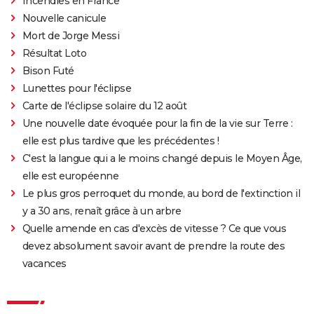
Incendies en France
l'écran ?
Nouvelle canicule
Mort de Jorge Messi
Qu'est-ce qu'on a fait au Bon Dieu 3 : une suite est-
Résultat Loto
elle prévue ?
Bison Futé
Fratè
Lunettes pour l'éclipse
Les Tuche 4 : la mort de Michel Blanc a été "terrible"
Carte de l'éclipse solaire du 12 août
pour Jean-Paul Rouve
Une nouvelle date évoquée pour la fin de la vie sur Terre :
En même temps
elle est plus tardive que les précédentes !
Les Aventures de Rabbi Jacob
C'est la langue qui a le moins changé depuis le Moyen Âge,
elle est européenne
L'Origine du monde
Le plus gros perroquet du monde, au bord de l'extinction il
OSS 117 3 : que disent les critiques sur le film ?
y a 30 ans, renaît grâce à un arbre
Monty Python, Sacré Graal
Quelle amende en cas d'excès de vitesse ? Ce que vous
The French Dispatch : faut-il voir le dernier Wes
devez absolument savoir avant de prendre la route des
Anderson ? Critiques
vacances
La Traversée
Gaston Lagaffe : intrigue, avis, streaming... Tout sur