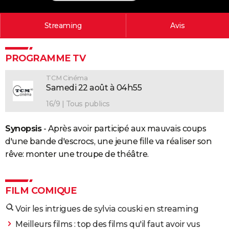
City break
Voyage de noces
Climat
Destinations
Voyage nature
Forum
+
PHOTO
Streaming
Avis
GUIDES D'ACHAT
BONS PLANS
PROGRAMME TV
CARTE DE VOEUX
TCM Cinéma
Samedi 22 août à 04h55
Carte Bonne année
Carte Pâques
Carte de Noël
Carte Saint-Valentin
Carte d'anniversaire
DICTIONNAIRE
16/9 | Tous publics
Biographies
Expressions
Dictionnaire
Citations
Proverbes
PROGRAMME TV
Synopsis
- Après avoir participé aux mauvais coups
COPAINS D'AVANT
d'une bande d'escrocs, une jeune fille va réaliser son
rêve: monter une troupe de théâtre.
Se connecter
Collèges
Universités
Service militaire
S'inscrire
Lycées
Primaires
Entreprises
Avis de recherche
AVIS DE DÉCÈS
FORUM
FILM COMIQUE
Lifestyle
Sport
Television
Cinema
Bricolage
Culture
Auto
Voyage
Voir les intrigues de sylvia couski en streaming
Meilleurs films : top des films qu'il faut avoir vus