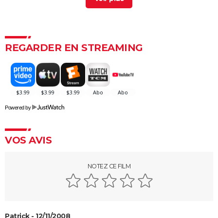
Une bataille après l'autre : noté 4,7/5, le gagnant des
Oscars était "le film plus fou de l'année" selon les
critiques
Kaamelott deuxième volet (partie 1) : quand voir la
REGARDER EN STREAMING
partie 2 au cinéma ?
Second tour : date de sortie, bande-annonce,
casting, intrigue, avis...
Asteroid City : critiques, séances, streaming, bande-
Powered by
annonce, casting, avis...
Sans filtre : critiques, streaming, casting, avis...
VOS AVIS
Un triomphe
Anora : streaming, casting, intrigue... Tout sur le film
NOTEZ CE FILM
Little Miss Sunshine
The Phoenician Scheme : faut-il voir le dernier Wes
Anderson ? Notre critique
Billy Elliot
Patrick - 12/11/2008