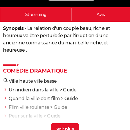
City break
Voyage de noces
Climat
Destinations
Voyage nature
Forum
+
PHOTO
Streaming
Avis
GUIDES D'ACHAT
Synopsis
- La relation d'un couple beau, riche et
BONS PLANS
heureux va être perturbée par l'irruption d'une
CARTE DE VOEUX
ancienne connaissance du mari, belle, riche, et
heureuse...
Carte Bonne année
Carte Pâques
Carte de Noël
Carte Saint-Valentin
Carte d'anniversaire
DICTIONNAIRE
Biographies
Expressions
Dictionnaire
Citations
Proverbes
PROGRAMME TV
COMÉDIE DRAMATIQUE
COPAINS D'AVANT
Ville haute ville basse
Se connecter
Collèges
Universités
Service militaire
S'inscrire
Lycées
Primaires
Entreprises
Avis de recherche
Un indien dans la ville
> Guide
AVIS DE DÉCÈS
Quand la ville dort film
> Guide
FORUM
Film ville roulante
> Guide
Lifestyle
Sport
Television
Cinema
Bricolage
Culture
Auto
Voyage
Peur sur la ville
> Guide
Deux hommes dans la ville
> Guide