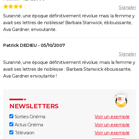
En roue libre
Signaler
"Pauvres créatures" : de quoi parle ce film étrange
Suranné, une époque définitivement révolue mais la femme y
avec Emma Stone ?
avait ses lettres de noblesse! Barbara Stanwick, éblouissante,
Ava Gardner, envoutante.
Captain Fantastic : synopsis, casting, bande-
annonce, streaming, avis...
Patrick DEDIEU - 05/10/2007
Le Fabuleux Destin d'Amélie Poulain : synopsis,
Signaler
casting, bande-annonce, streaming...
Suranné, une époque définitivement révolue, mais la femme y
Les goûts et les couleurs
avait ses lettres de noblesse : Barbara Stanwick ébouissante,
Kinds of Kindness : notre critique du dernier film de
Ava Gardner envoutante !
Yorgos Lanthimos
May December
The Truman Show
NEWSLETTERS
Breakfast Club : synopsis, casting, streaming, avis...
Sorties Cinéma
Voir un exemple
Big Fish
Actus Cinéma
Voir un exemple
Lost in Translation : synopsis, casting, bande-
Télévision
Voir un exemple
annonce, streaming, avis...