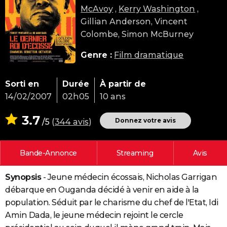
McAvoy
,
Kerry Washington
,
City break
Voyage de noces
Climat
Destinations
Voyage nature
Forum
+
PHOTO
Gillian Anderson, Vincent
GUIDES D'ACHAT
Colombe, Simon McBurney
BONS PLANS
Genre :
Film dramatique
CARTE DE VOEUX
Sorti en
Durée
À partir de
Carte Bonne année
Carte Pâques
Carte de Noël
Carte Saint-Valentin
Carte d'anniversaire
DICTIONNAIRE
14/02/2007
02h05
10 ans
Biographies
Expressions
Dictionnaire
Citations
Proverbes
PROGRAMME TV
3.7
Donnez votre avis
/5
(
344 avis
)
COPAINS D'AVANT
Bande-Annonce
Streaming
Avis
Se connecter
Collèges
Universités
Service militaire
S'inscrire
Lycées
Primaires
Entreprises
Avis de recherche
AVIS DE DÉCÈS
Synopsis
- Jeune médecin écossais, Nicholas Garrigan
FORUM
débarque en Ouganda décidé à venir en aide à la
Lifestyle
Sport
Television
Cinema
Bricolage
Culture
Auto
Voyage
population. Séduit par le charisme du chef de l'Etat, Idi
Amin Dada, le jeune médecin rejoint le cercle