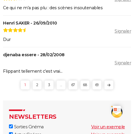
Juré n°2 : s'agit-il (véritablement) du dernier film de
Ce qui ne m'a pas plu : des scènes insoutenables
Clint Eastwood ?
Le Parrain
Henri SAXER - 26/09/2010
Il était une fois en Amérique
Signaler
Dur
Peter von Kant
Nomadland : synopsis, casting, Oscars, photos,
djenaba essere - 28/02/2008
streaming, avis...
Signaler
Sound of Metal
Flippant tellement c'est vrai...
Slalom
Oh Canada : que vaut le film avec Richard Gere et
1
2
3
...
67
68
69
Jacob Elordi présenté au Festival de Cannes ?
NEWSLETTERS
Sorties Cinéma
Voir un exemple