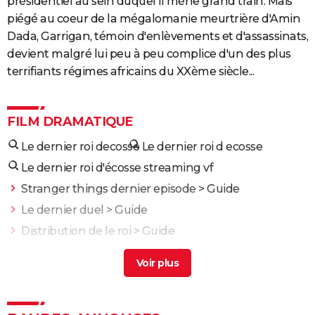
présidentiel au sein duquel il mène grand train. Mais
piégé au coeur de la mégalomanie meurtrière d'Amin
Dada, Garrigan, témoin d'enlèvements et d'assassinats,
devient malgré lui peu à peu complice d'un des plus
terrifiants régimes africains du XXème siècle...
FILM DRAMATIQUE
Le dernier roi decosse
Le dernier roi d ecosse
Le dernier roi d'écosse streaming vf
Stranger things dernier episode
> Guide
Le dernier duel
> Guide
Distribution de le roi
> Guide
Le dernier maitre de l'air 2
> Guide
L'allee du roi
> Guide
L'Odyssée : "chef d'oeuvre épique", "expérience
brute"... Les critiques sont unanimes