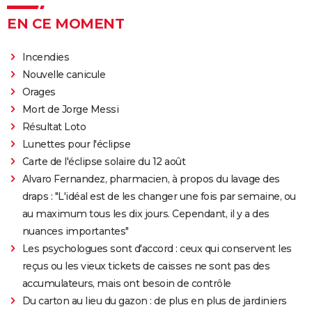
"Sexy", "navrant"... "Babygirl", thriller érotique porté
EN CE MOMENT
par Nicole Kidman, divise les critiques
Incendies
Titanic : "ça a été un cauchemar à tourner", Kate
Nouvelle canicule
Winslet a un mauvais souvenir de cette scène
Orages
devenue culte
Mort de Jorge Messi
The Brutalist : la critique est unanime, voici pourquoi
Résultat Loto
il faut absolument voir ce film au cinéma
Lunettes pour l'éclipse
La Haine
Carte de l'éclipse solaire du 12 août
The Father : synopsis, casting, critiques, bande-
Alvaro Fernandez, pharmacien, à propos du lavage des
annonce, seance, streaming...
draps : "L'idéal est de les changer une fois par semaine, ou
Les Passagers de la nuit
au maximum tous les dix jours. Cependant, il y a des
nuances importantes"
"Babylon" : critiques, séances, avis, casting,
Les psychologues sont d'accord : ceux qui conservent les
streaming, bande-annonce...
reçus ou les vieux tickets de caisses ne sont pas des
Rocky
accumulateurs, mais ont besoin de contrôle
La chambre d'à côté : faut-il voir le dernier Pedro
Du carton au lieu du gazon : de plus en plus de jardiniers
Almodóvar ? Ce qu'en disent les critiques presse