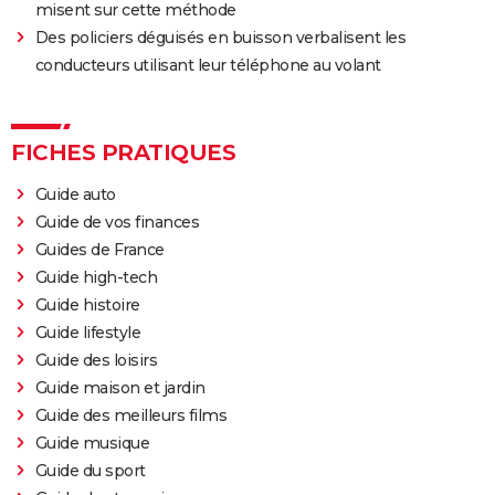
misent sur cette méthode
The Whale
Des policiers déguisés en buisson verbalisent les
Le Comte de Monte-Cristo : le film avec Pierre Niney
conducteurs utilisant leur téléphone au volant
est-il inspiré d'une histoire vraie ?
Juré n°2 : s'agit-il (véritablement) du dernier film de
FICHES PRATIQUES
Clint Eastwood ?
Le Parrain
Guide auto
Il était une fois en Amérique
Guide de vos finances
Guides de France
Peter von Kant
Guide high-tech
Nomadland : synopsis, casting, Oscars, photos,
Guide histoire
streaming, avis...
Guide lifestyle
Sound of Metal
Guide des loisirs
Slalom
Guide maison et jardin
Oh Canada : que vaut le film avec Richard Gere et
Guide des meilleurs films
Jacob Elordi présenté au Festival de Cannes ?
Guide musique
Guide du sport