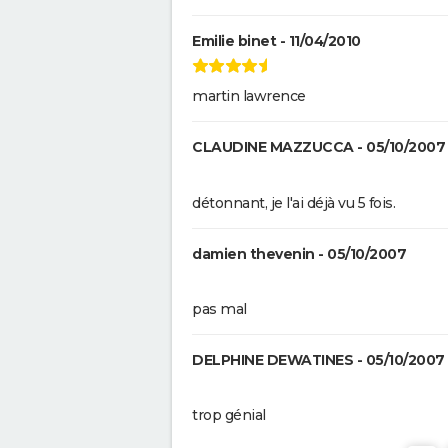
The French Dispatch : faut-il vo
dernier Wes Anderson ? Critiq
Emilie binet - 11/04/2010
Gaston Lagaffe : intrigue, avis,
streaming... Tout sur l'adaptat
martin lawrence
la BD culte
CLAUDINE MAZZUCCA - 05/10/2007
détonnant, je l'ai déjà vu 5 fois.
damien thevenin - 05/10/2007
pas mal
DELPHINE DEWATINES - 05/10/2007
trop génial