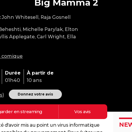
Big Mamma 2
:
John Whitesell, Raja Gosnell
Beheshti, Michelle Parylak, Elton
llis Applegate, Carl Wright, Ella
m comique
Durée
À partir de
01h40
10 ans
Donnez votre avis
is
)
arder en
streaming
Vos
avis
NEW
é d'avoir mis au point un virus informatique