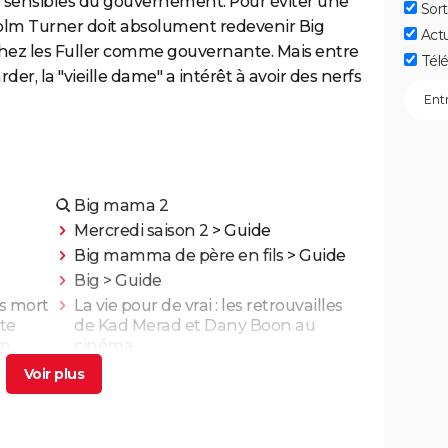
s sensibles du gouvernement. Pour éviter une
Sort
colm Turner doit absolument redevenir Big
Act
ez les Fuller comme gouvernante. Mais entre
Télé
rder, la "vieille dame" a intérêt à avoir des nerfs
Big mama 2
Mercredi saison 2
> Guide
Big mamma de père en fils
> Guide
Big
> Guide
is mort
La vie pour de vrai : les retrouvailles
te
de Kad Merad et Dany Boon au
lm
cinéma
nt
Adieu Les Cons : synopsis, critique,
ais
César, âge, bande-annonce, avis...