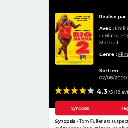
Réalisé par 
Avec :
Emil 
LeBlanc, Phy
Mitchell
Genre :
Fil
Sorti en
02/08/2000
4.3
/5
(
18 av
Synopsis
Reg
Synopsis
- Tom Fuller est suspect