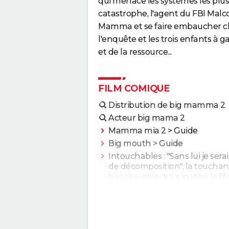
qui menace les systèmes les plu
catastrophe, l'agent du FBI Mal
Mamma et se faire embaucher ch
l'enquête et les trois enfants à ga
et de la ressource...
FILM COMIQUE
Distribution de big mamma 2
Acteur big mama 2
Mamma mia 2
> Guide
Big mouth
> Guide
Intouchables : "Sans lui je sera
de décomposition", la touchan
histoire vraie qui a inspiré le fi
culte
Le Dîner de cons : ça a vraime
existé, un célèbre acteur franç
s'est même fait piéger