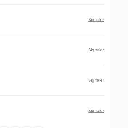
ir le
La Traversée
ues
Signaler
ion de
Signaler
Signaler
Signaler