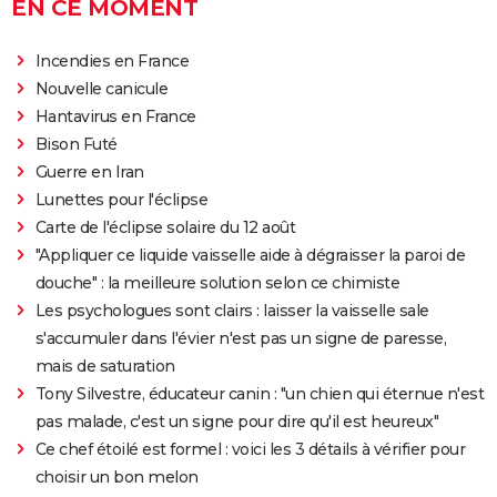
EN CE MOMENT
City break
Voyage de noces
Climat
Destinations
Voyage nature
Forum
+
PHOTO
Incendies en France
GUIDES D'ACHAT
Nouvelle canicule
Hantavirus en France
BONS PLANS
Bison Futé
CARTE DE VOEUX
Guerre en Iran
Lunettes pour l'éclipse
Carte Bonne année
Carte Pâques
Carte de Noël
Carte Saint-Valentin
Carte d'anniversaire
DICTIONNAIRE
Carte de l'éclipse solaire du 12 août
Biographies
Expressions
Dictionnaire
Citations
Proverbes
PROGRAMME TV
"Appliquer ce liquide vaisselle aide à dégraisser la paroi de
douche" : la meilleure solution selon ce chimiste
COPAINS D'AVANT
Les psychologues sont clairs : laisser la vaisselle sale
Se connecter
Collèges
Universités
Service militaire
S'inscrire
Lycées
Primaires
Entreprises
Avis de recherche
s'accumuler dans l'évier n'est pas un signe de paresse,
AVIS DE DÉCÈS
mais de saturation
FORUM
Tony Silvestre, éducateur canin : "un chien qui éternue n'est
pas malade, c'est un signe pour dire qu'il est heureux"
Lifestyle
Sport
Television
Cinema
Bricolage
Culture
Auto
Voyage
Ce chef étoilé est formel : voici les 3 détails à vérifier pour
choisir un bon melon