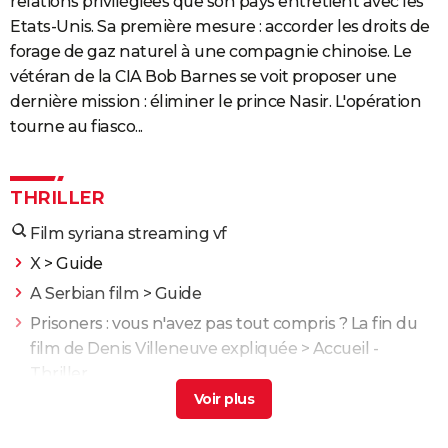
relations privilégiées que son pays entretient avec les
Etats-Unis. Sa première mesure : accorder les droits de
forage de gaz naturel à une compagnie chinoise. Le
vétéran de la CIA Bob Barnes se voit proposer une
dernière mission : éliminer le prince Nasir. L'opération
tourne au fiasco...
THRILLER
Film syriana streaming vf
X
> Guide
A Serbian film
> Guide
Prisoners : vous n'avez pas tout compris ? La fin du
film de Denis Villeneuve expliquée
> Accueil -
Thriller
Pirates des Caraïbes : la malédiction du Black Pearl
>
Guide