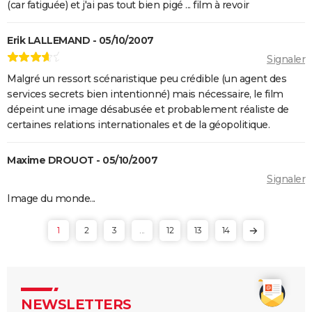
(car fatiguée) et j'ai pas tout bien pigé ... film à revoir
Pulp Fiction
Les Crimes du futur
Erik LALLEMAND - 05/10/2007
Les Dents de la mer
Signaler
Drive : Ryan Gosling conduit-il vraiment dans le
Malgré un ressort scénaristique peu crédible (un agent des
film ?
services secrets bien intentionné) mais nécessaire, le film
American Nightmare
dépeint une image désabusée et probablement réaliste de
certaines relations internationales et de la géopolitique.
Old boy
Maigret : synopsis, casting, Depardieu, avis...
Maxime DROUOT - 05/10/2007
The Dog Stars : le thriller de Ridley Scott se dévoile
Signaler
dans une nouvelle bande-annonce
Image du monde...
1
2
3
...
12
13
14
NEWSLETTERS