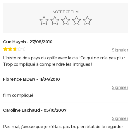
Parasite : après le film, où en est le projet de série
NOTEZ CE FILM
pour HBO ?
Insaisissables 3 : de premières images du braquage
magique et une date de sortie annoncée
Decision to leave
Cuc Huynh - 27/08/2010
Seven
Signaler
A Couteaux Tirés : synopsis, casting, streaming, avis,
L'histoire des pays du golfe avec la cia ! Ce qui ne m'a pas plu :
Trop compliqué à comprendre les intrigues !
bande-annonce, interview...
Shutter Island
Florence EIDEN - 11/04/2010
Zodiac : synopsis, casting, bande-annonce, histoire
Signaler
vraie, streaming...
film compliqué
Black Swan
Fight Club
Caroline Lachaud - 05/10/2007
Psychose
Signaler
Le Silence des agneaux
Pas mal, j'avoue que je n'étais pas trop en état de le regarder