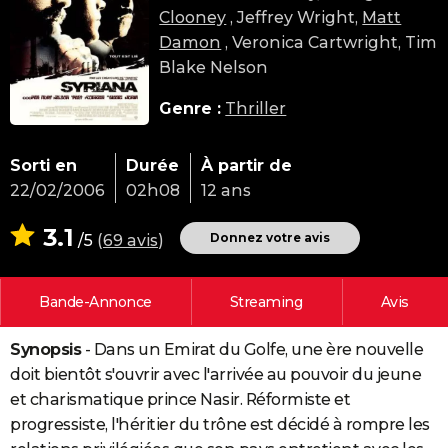
Clooney
, Jeffrey Wright,
Matt
City break
Voyage de noces
Climat
Destinations
Voyage nature
Forum
+
PHOTO
Damon
, Veronica Cartwright, Tim
GUIDES D'ACHAT
Blake Nelson
BONS PLANS
Genre :
Thriller
CARTE DE VOEUX
Sorti en
Durée
À partir de
Carte Bonne année
Carte Pâques
Carte de Noël
Carte Saint-Valentin
Carte d'anniversaire
DICTIONNAIRE
22/02/2006
02h08
12 ans
Biographies
Expressions
Dictionnaire
Citations
Proverbes
PROGRAMME TV
3.1
Donnez votre avis
/5
(
69 avis
)
COPAINS D'AVANT
Bande-Annonce
Streaming
Avis
Se connecter
Collèges
Universités
Service militaire
S'inscrire
Lycées
Primaires
Entreprises
Avis de recherche
AVIS DE DÉCÈS
Synopsis
- Dans un Emirat du Golfe, une ère nouvelle
FORUM
doit bientôt s'ouvrir avec l'arrivée au pouvoir du jeune
Lifestyle
Sport
Television
Cinema
Bricolage
Culture
Auto
Voyage
et charismatique prince Nasir. Réformiste et
progressiste, l'héritier du trône est décidé à rompre les