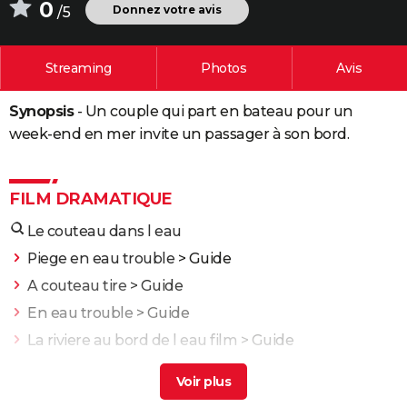
0
Donnez votre avis
/5
City break
Voyage de noces
Climat
Destinations
Voyage nature
Forum
+
PHOTO
GUIDES D'ACHAT
Streaming
Photos
Avis
BONS PLANS
Synopsis
- Un couple qui part en bateau pour un
CARTE DE VOEUX
week-end en mer invite un passager à son bord.
Carte Bonne année
Carte Pâques
Carte de Noël
Carte Saint-Valentin
Carte d'anniversaire
DICTIONNAIRE
FILM DRAMATIQUE
Biographies
Expressions
Dictionnaire
Citations
Proverbes
PROGRAMME TV
Le couteau dans l eau
COPAINS D'AVANT
Piege en eau trouble
> Guide
Se connecter
Collèges
Universités
Service militaire
S'inscrire
Lycées
Primaires
Entreprises
Avis de recherche
AVIS DE DÉCÈS
A couteau tire
> Guide
En eau trouble
> Guide
FORUM
La riviere au bord de l eau film
> Guide
Lifestyle
Sport
Television
Cinema
Bricolage
Culture
Auto
Voyage
Avatar 2 la voie de l'eau
> Accueil - Film de Science-
Fiction