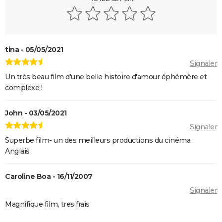
Lost in Translation : synopsis, casting, bande-
annonce, streaming, avis...
Juno
Rémi sans famille : bande-annonce et date de sortie
tina - 05/05/2021
du film
Signaler
Un très beau film d'une belle histoire d'amour éphémère et
complexe !
John - 03/05/2021
Signaler
Superbe film- un des meilleurs productions du cinéma.
Anglais
Caroline Boa - 16/11/2007
Signaler
Magnifique film, tres frais