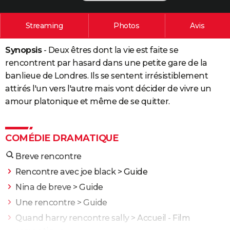
City break
Voyage de noces
Climat
Destinations
Voyage nature
Forum
+
PHOTO
Streaming
Photos
Avis
GUIDES D'ACHAT
Synopsis
- Deux êtres dont la vie est faite se
BONS PLANS
rencontrent par hasard dans une petite gare de la
CARTE DE VOEUX
banlieue de Londres. Ils se sentent irrésistiblement
attirés l'un vers l'autre mais vont décider de vivre un
Carte Bonne année
Carte Pâques
Carte de Noël
Carte Saint-Valentin
Carte d'anniversaire
DICTIONNAIRE
amour platonique et même de se quitter.
Biographies
Expressions
Dictionnaire
Citations
Proverbes
PROGRAMME TV
COMÉDIE DRAMATIQUE
COPAINS D'AVANT
Breve rencontre
Se connecter
Collèges
Universités
Service militaire
S'inscrire
Lycées
Primaires
Entreprises
Avis de recherche
AVIS DE DÉCÈS
Rencontre avec joe black
> Guide
FORUM
Nina de breve
> Guide
Lifestyle
Sport
Television
Cinema
Bricolage
Culture
Auto
Voyage
Une rencontre
> Guide
Quand harry rencontre sally
> Accueil - Film