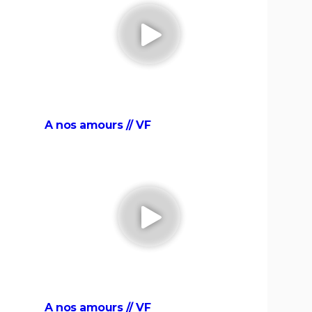
l voir
Billy Elliot
tre
"Pauvres créatures" : de quoi parle ce
film étrange avec Emma Stone ?
sting,
Le Fabuleux Destin d'Amélie Poulain :
...
synopsis, casting, bande-annonce,
A nos amours // VF
streaming...
Kinds of Kindness : notre critique du
dernier film de Yorgos Lanthimos
The Truman Show
ng,
Big Fish
asting,
Juno
...
nonce
A nos amours // VF