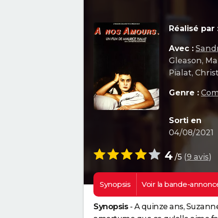
Réalisé par 
Avec :
Sand
Gleason, Mau
Pialat, Chr
Genre :
Com
Sorti en
04/08/2021
4
/5
(
9 avis
)
Synopsis
Voir la
bande-annonc
Synopsis
- A quinze ans, Suzanne