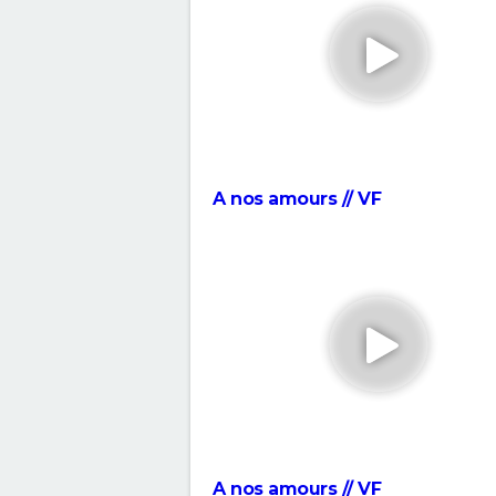
Tout sur le film
The Phoenician Scheme : faut-i
le dernier Wes Anderson ? No
critique
En roue libre
Captain Fantastic : synopsis, ca
bande-annonce, streaming, avis
A nos amours // VF
Les goûts et les couleurs
May December
Breakfast Club : synopsis, casti
streaming, avis...
Lost in Translation : synopsis, c
bande-annonce, streaming, avis
Rémi sans famille : bande-an
et date de sortie du film
A nos amours // VF