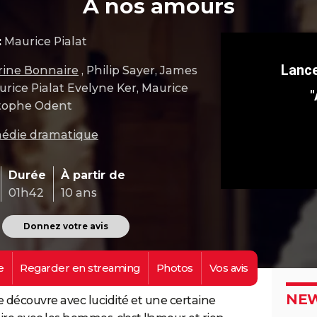
A nos amours
:
Maurice Pialat
rine Bonnaire
, Philip Sayer, James
rice Pialat Evelyne Ker, Maurice
"
istophe Odent
édie dramatique
Durée
À partir de
01h42
10 ans
Donnez votre avis
e
Regarder en
streaming
Photos
Vos
avis
NEW
 découvre avec lucidité et une certaine