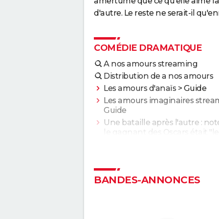
amertume que ce qu'elle aime fai
d'autre. Le reste ne serait-il qu'e
COMÉDIE DRAMATIQUE
A nos amours streaming
Distribution de a nos amours
Les amours d'anaïs
> Guide
Les amours imaginaires strea
Guide
Une bataille après l'autre : noté
le gagnant des Oscars était "le
plus fou de l'année" selon les
critiques
Second tour : date de sortie, b
annonce, casting, intrigue, avis.
BANDES-ANNONCES
Sans filtre : critiques, streamin
casting, avis...
Anora : streaming, casting, intri