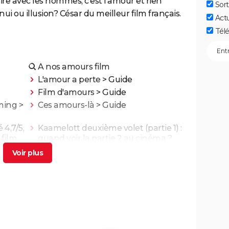
re avec les hommes, c'est l'amour et rien
Sort
nnui ou illusion? César du meilleur film français.
Act
Télé
A nos amours film
L'amour a perte
> Guide
Film d'amours
> Guide
ming
>
Ces amours-là
> Guide
 4,7/5,
Kaamelott deuxième volet (partie 1) :
 film
quand voir la partie 2 au cinéma ?
ande-
Asteroid City : critiques, séances,
..
streaming, bande-annonce, casting,
avis...
g,
Un triomphe
gue...
Little Miss Sunshine