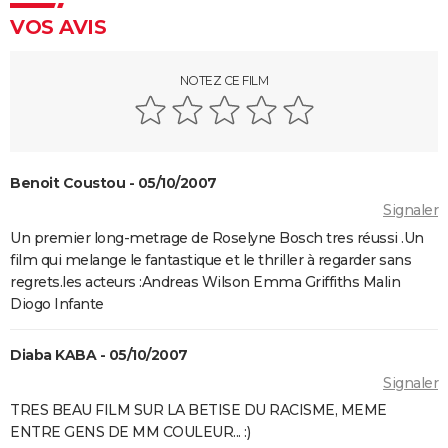
électrique
VOS AVIS
Mort sur le Nil : casting, séances, streaming, bande-
annonce, avis...
NOTEZ CE FILM
Parasite : après le film, où en est le projet de série
pour HBO ?
Insaisissables 3 : de premières images du braquage
Benoit Coustou - 05/10/2007
magique et une date de sortie annoncée
Signaler
Decision to leave
Un premier long-metrage de Roselyne Bosch tres réussi .Un
Seven
film qui melange le fantastique et le thriller à regarder sans
A Couteaux Tirés : synopsis, casting, streaming, avis,
regrets.les acteurs :Andreas Wilson Emma Griffiths Malin
bande-annonce, interview...
Diogo Infante
Shutter Island
Diaba KABA - 05/10/2007
Zodiac : synopsis, casting, bande-annonce, histoire
Signaler
vraie, streaming...
TRES BEAU FILM SUR LA BETISE DU RACISME, MEME
Black Swan
ENTRE GENS DE MM COULEUR... :)
Fight Club