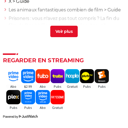
X
> Guide
Les animaux fantastiques combien de film
> Guide
Prisoners : vous n'avez pas tout compris ? La fin du
film de Denis Villeneuve expliquée
> Accueil -
Thriller
Enemy : que signifie la fin du film ? Tentative
d'explication
> Guide
Le Prestige : avez-vous bien compris le film ? Les
REGARDER EN STREAMING
explications sur la fin
Get Out
Fargo : les frères Coen se moquent totalement des
spectateurs dans le générique, êtes-vous tombé
dans le panneau ?
Un simple accident : Palme d'or, bande-annonce,
streaming, séances, avis...
Powered by
13 jours, 13 nuits : la prochaine superproduction
française se dévoile dans une bande-annonce