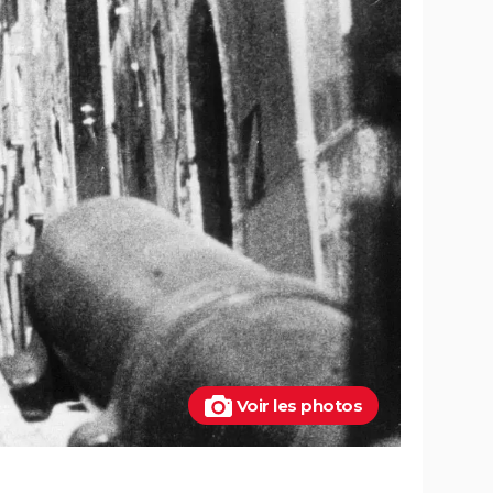
cache
Borgo : intrigue, histoire vraie, casting,
 ne l'a
avis... Les infos sur le film
riller
Titanic : "ça a été un cauchemar à
man,
tourner", Kate Winslet a un mauvais
souvenir de cette scène devenue
culte
La Haine
néma
Les Passagers de la nuit
nce,
vis,
Rocky
r le
The Whale
Voir les photos
 qu'en
film
Juré n°2 : s'agit-il (véritablement) du
 d'une
dernier film de Clint Eastwood ?