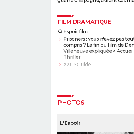
guerre d'Espagne, durant ces m
FILM DRAMATIQUE
Espoir film
Prisoners : vous n'avez pas tou
compris ? La fin du film de Den
Villeneuve expliquée
> Accueil 
Thriller
XXL
> Guide
L'Odyssée : "chef d'oeuvre épiq
"expérience brute"... Les critiq
sont unanimes
Anatomie d'une chute : Sandra
PHOTOS
elle vraiment tué son mari ? C
qu'en dit la réalisatrice Justine
Voyage au bout de l'enfer
L'Espoir