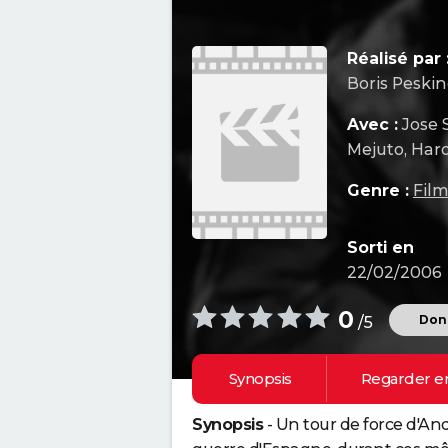
Réalisé par 
Boris Peski
Avec :
Jose 
Mejuto, Haro
Genre :
Fil
Sorti en
22/02/2006
0
Donn
/5
Synopsis
Regarder e
Synopsis
- Un tour de force d'And