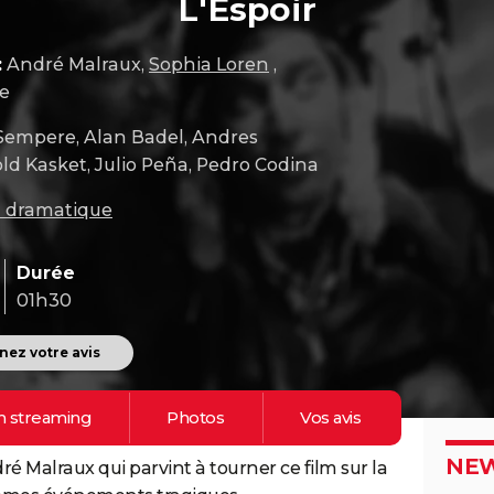
L'Espoir
:
André Malraux,
Sophia Loren
,
ne
Sempere, Alan Badel, Andres
ld Kasket, Julio Peña, Pedro Codina
m dramatique
Durée
01h30
ez votre avis
n
streaming
Photos
Vos
avis
NEW
ré Malraux qui parvint à tourner ce film sur la