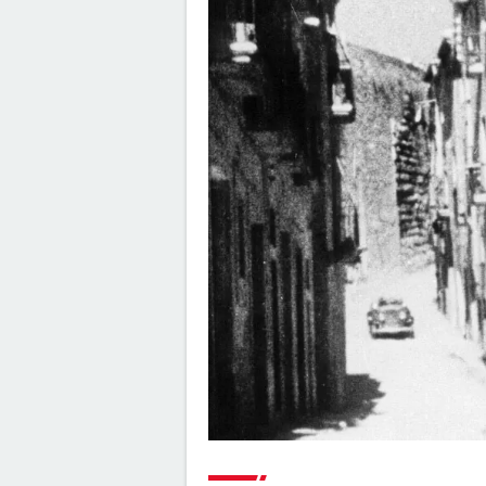
Forrest Gump : une erreur se 
dans le film, presque personne
remarquée
"Sexy", "navrant"... "Babygirl", th
érotique porté par Nicole Kid
divise les critiques
The Brutalist : la critique est
unanime, voici pourquoi il faut
absolument voir ce film au ci
The Father : synopsis, casting,
critiques, bande-annonce, sea
streaming...
"Babylon" : critiques, séances, a
casting, streaming, bande-
annonce...
La chambre d'à côté : faut-il voi
dernier Pedro Almodóvar ? Ce
disent les critiques presse
Le Comte de Monte-Cristo : le 
avec Pierre Niney est-il inspiré