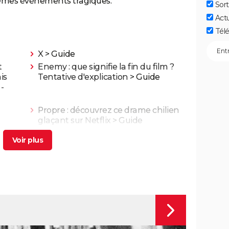
êmes événements tragiques.
Sort
Act
Télé
X
> Guide
t
Enemy : que signifie la fin du film ?
is
Tentative d'explication
> Guide
-
Propre : découvrez ce drame chilien
glaçant sur Netflix
> Guide
ue",
L'Etranger : que vaut l'adaptation du
ues
roman d'Albert Camus par François
Ozon ? L'avis des critiques
 a-t-
Les Evadés : synopsis, histoire vraie,
e
casting, streaming, avis...
 Triet
Benedetta : le film troublant avec
Virginie Efira est-il inspiré d'une
histoire vraie ?