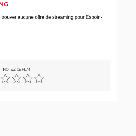
NG
Il était une fois en Amérique
Nomadland : synopsis, casting,
Oscars, photos, streaming, avis...
Slalom
vec
s ?
NOTEZ CE FILM