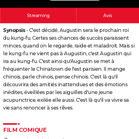
City break
Voyage de noces
Climat
Destinations
Voyage nature
Forum
+
PHOTO
Streaming
Avis
GUIDES D'ACHAT
Synopsis
- C'est décidé, Augustin sera le prochain roi
BONS PLANS
du kung-fu. Certes ses chances de succès paraissent
CARTE DE VOEUX
minces, quand on le regarde, raide et maladroit. Mais si
le kung-fu ne vient pas à Augustin, c'est Augustin qui
Carte Bonne année
Carte Pâques
Carte de Noël
Carte Saint-Valentin
Carte d'anniversaire
DICTIONNAIRE
ira au kung-fu. C'est ainsi qu'Augustin se met à
fréquenter le Chinatown de l'est parisien. Il mange
Biographies
Expressions
Dictionnaire
Citations
Proverbes
PROGRAMME TV
chinois, parle chinois, pense chinois. C'est là qu'il
COPAINS D'AVANT
découvrira des amitiés inattendues et des émotions
inédites, éveillées par les aiguilles d'une jeune
Se connecter
Collèges
Universités
Service militaire
S'inscrire
Lycées
Primaires
Entreprises
Avis de recherche
AVIS DE DÉCÈS
acupunctrice, exilée elle aussi. C'est là qu'il va vivre sa
vie sans renoncer à ses rêves.
FORUM
Lifestyle
Sport
Television
Cinema
Bricolage
Culture
Auto
Voyage
FILM COMIQUE