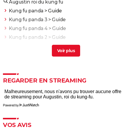
Augustin roi du kung fu
Kung fu panda
> Guide
Kung fu panda 3
> Guide
Kung fu panda 4
> Guide
Kung fu panda 2
> Guide
Crazy kung fu
> Guide
Intouchables : "Sans lui je serais mort de
décomposition", la touchante histoire vraie qui a
inspiré le film culte
La vie pour de vrai : les retrouvailles de Kad Merad et
REGARDER EN STREAMING
Dany Boon au cinéma
Le Dîner de cons : ça a vraiment existé, un célèbre
acteur français s'est même fait piéger
Powered by
Adieu Les Cons : synopsis, critique, César, âge, bande-
annonce, avis...
VOS AVIS
Les Tuche 5 : le roi Charles, Camilla, Elton John... Qui