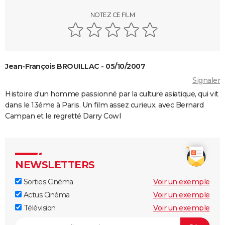
les jouent dans God save the Tuche ?
NOTEZ CE FILM
On sourit pour la photo
La Grande Vadrouille : Louis de Funès s'est entraîné
pendant trois mois pour cette scène qui ne dure
pourtant que quelques minutes
Jean-François BROUILLAC - 05/10/2007
Le diable s'habille en Prada 2 : le film aura-t-il droit à
Signaler
une suite ?
Histoire d'un homme passionné par la culture asiatique, qui vit
Barbie : même Ryan Gosling était "déçu", les
dans le 13éme à Paris. Un film assez curieux, avec Bernard
nominations aux Oscars ont provoqué un tollé
Campan et le regretté Darry Cowl
Astérix et Obélix et L'Empire du Milieu : casting,
streaming, critiques, avis... Tout savoir
Kaamelott, premier volet : quand sort la suite du film
NEWSLETTERS
au cinéma ?
Sorties Cinéma
Voir un exemple
La Cité de la peur : Valérie Lemercier a fait une
Actus Cinéma
Voir un exemple
bourde lors du tournage, l'avez-vous remarquée à
Télévision
Voir un exemple
l'écran ?