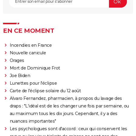
Qu'est-ce qu'on a fait au Bon Dieu 3 : une suite est-
elle prévue ?
Fratè
Les Tuche 4 : la mort de Michel Blanc a été "terrible"
EN CE MOMENT
pour Jean-Paul Rouve
En même temps
Incendies en France
Les Aventures de Rabbi Jacob
Nouvelle canicule
Orages
L'Origine du monde
Mort de Dominique Frot
OSS 117 3 : que disent les critiques sur le film ?
Joe Biden
Monty Python, Sacré Graal
Lunettes pour l'éclipse
The French Dispatch : faut-il voir le dernier Wes
Carte de l'éclipse solaire du 12 août
Anderson ? Critiques
Alvaro Fernandez, pharmacien, à propos du lavage des
La Traversée
draps : "L'idéal est de les changer une fois par semaine, ou
au maximum tous les dix jours. Cependant, il y a des
Gaston Lagaffe : intrigue, avis, streaming... Tout sur
nuances importantes"
l'adaptation de la BD culte
Les psychologues sont d'accord : ceux qui conservent les