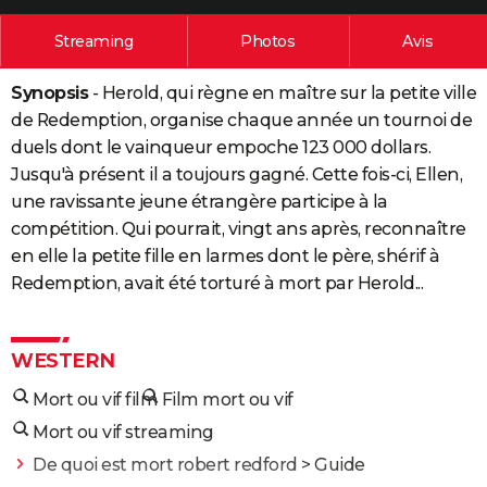
City break
Voyage de noces
Climat
Destinations
Voyage nature
Forum
+
PHOTO
Streaming
Photos
Avis
GUIDES D'ACHAT
Synopsis
- Herold, qui règne en maître sur la petite ville
BONS PLANS
de Redemption, organise chaque année un tournoi de
duels dont le vainqueur empoche 123 000 dollars.
CARTE DE VOEUX
Jusqu'à présent il a toujours gagné. Cette fois-ci, Ellen,
Carte Bonne année
Carte Pâques
Carte de Noël
Carte Saint-Valentin
Carte d'anniversaire
une ravissante jeune étrangère participe à la
DICTIONNAIRE
compétition. Qui pourrait, vingt ans après, reconnaître
Biographies
Expressions
Dictionnaire
Citations
Proverbes
PROGRAMME TV
en elle la petite fille en larmes dont le père, shérif à
Redemption, avait été torturé à mort par Herold...
COPAINS D'AVANT
Se connecter
Collèges
Universités
Service militaire
S'inscrire
Lycées
Primaires
Entreprises
Avis de recherche
AVIS DE DÉCÈS
WESTERN
FORUM
Mort ou vif film
Film mort ou vif
Lifestyle
Sport
Television
Cinema
Bricolage
Culture
Auto
Voyage
Mort ou vif streaming
De quoi est mort robert redford
> Guide