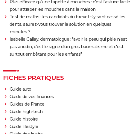
Plus efficace qu'une tapette à mouches : c'est l'astuce facile
des Quatre Fantastiques ?
pour attraper les mouches dans la maison
The Batman 2 : la suite annoncée, Matt Reeves et
Test de maths : les candidats du brevet s'y sont cassé les
Robert Pattinson de retour
dents, saurez-vous trouver la solution en quelques
Spider-Man Brand New Day : Tom Holland retrouve
minutes ?
des visages familiers de Marvel dans la bande-
Isabelle Gallay, dermatologue : "avoir la peau qui pèle n'est
annonce
pas anodin, c'est le signe d'un gros traumatisme et c'est
surtout embêtant pour les enfants"
Legend of Zelda, le film : qui sont Bo Bragason et
Benjamin Evan Ainsworth, les acteurs principaux ?
FICHES PRATIQUES
Guide auto
Guide de vos finances
Guides de France
Guide high-tech
Guide histoire
Guide lifestyle
Guide des loisirs