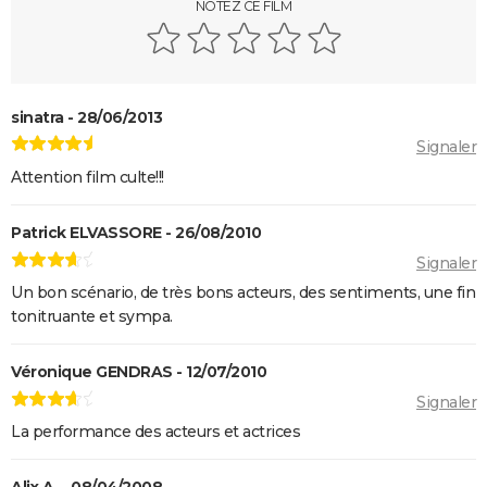
NOTEZ CE FILM
film ?
Venom : synopsis, casting, streaming, avis... Tout sur
le film avec Tom Hardy
Ant-Man 3 : critiques, scène post-générique, bande-
sinatra - 28/06/2013
annonce, casting...
Signaler
Fast and Furious 9 : synopsis, casting, bande-
Attention film culte!!!
annonce, streaming, photos, avis...
Top Gun Maverick : Tom Cruise a-t-il vraiment piloté
Patrick ELVASSORE - 26/08/2010
des avions pour les besoins du film ?
Signaler
Hunger Games, Lever de soleil sur la Moisson : Effie,
Un bon scénario, de très bons acteurs, des sentiments, une fin
Haymitch... des personnages bien connus dans la
tonitruante et sympa.
bande-annonce
Doctor Strange 2 : que signifient les scènes post-
Véronique GENDRAS - 12/07/2010
génériques ? On vous explique
Signaler
Gladiator 2 : pourquoi cette suite risque-t-elle de
La performance des acteurs et actrices
diviser les fans du film culte ?