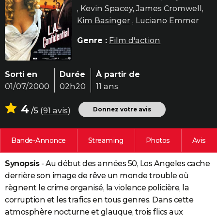
, Kevin Spacey, James Cromwell,
City break
Voyage de noces
Climat
Destinations
Voyage nature
Forum
+
PHOTO
Kim Basinger
, Luciano Emmer
GUIDES D'ACHAT
Genre :
Film d'action
BONS PLANS
CARTE DE VOEUX
Sorti en
Durée
À partir de
01/07/2000
02h20
11 ans
Carte Bonne année
Carte Pâques
Carte de Noël
Carte Saint-Valentin
Carte d'anniversaire
DICTIONNAIRE
4
Biographies
Expressions
Dictionnaire
Citations
Proverbes
Donnez votre avis
/5
(
91 avis
)
PROGRAMME TV
COPAINS D'AVANT
Bande-Annonce
Streaming
Photos
Avis
Se connecter
Collèges
Universités
Service militaire
S'inscrire
Lycées
Primaires
Entreprises
Avis de recherche
AVIS DE DÉCÈS
Synopsis
- Au début des années 50, Los Angeles cache
FORUM
derrière son image de rêve un monde trouble où
Lifestyle
Sport
Television
Cinema
Bricolage
Culture
Auto
Voyage
règnent le crime organisé, la violence policière, la
corruption et les trafics en tous genres. Dans cette
atmosphère nocturne et glauque, trois flics aux