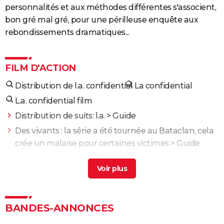
personnalités et aux méthodes différentes s'associent,
bon gré mal gré, pour une périlleuse enquête aux
rebondissements dramatiques...
FILM D'ACTION
Distribution de l.a. confidential
La confidential
L.a. confidential film
Distribution de suits: l.a.
> Guide
Des vivants : la série a été tournée au Bataclan, cela
crée un malaise pour certaines victimes
> Guide
La chronique des Bridgerton : intrigue, casting,
streaming... Les infos sur la série romantique de
Netflix
> Accueil - Netflix
1923 : synopsis, casting, streaming, date… Tout sur la
BANDES-ANNONCES
série de Paramount +
> Guide