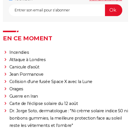
Morbius : y a-t-il une scène post-générique à la fin du
film ?
Spider-Man No Way Home : où voir le film en VOD
streaming et à quel prix ?
EN CE MOMENT
Les Éternels : que signifient les scènes post-
générique ? Explications
Incendies
The Suicide Squad : synopsis, casting, bande-
Attaque à Londres
annonce, seances, streaming...
Canicule d'août
Kingsman 3 : date, casting.... Ce que l'on sait sur le
Jean Pormanove
film
Collision d'une fusée Space X avec la Lune
Avengers 6 : date, personnages... Tout sur Secret
Orages
Wars
Guerre en Iran
Carte de l'éclipse solaire du 12 août
The Northman
Dr. Jorge Soto, dermatologue : "Ni crème solaire indice 50 ni
Sonic 2 : intrigue, casting, streaming, avis... Les infos
bonbons gummies, la meilleure protection face au soleil
sur le film
reste les vêtements et l'ombre"
Fantastic Four : privé de réalisateur, où en est le film