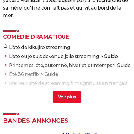
yakusa vieillissant avec lequel il part à la recherche de
sa mère, qu'il ne connaît pas et qui vit au bord de la
mer.
COMÉDIE DRAMATIQUE
L'été de kikujiro streaming
L'ete ou je suis devenue jolie streaming
> Guide
Printemps, été, automne, hiver et printemps
> Guide
Été 36 netflix
> Guide
Meilleur site de streaming films gratuits en français
[résolu] >
Forum Le café des frères Lumière
Ou a ete tourne une nature sauvage
> Guide
Une bataille après l'autre : noté 4,7/5, le gagnant des
Oscars était "le film plus fou de l'année" selon les
BANDES-ANNONCES
critiques
Kaamelott deuxième volet (partie 1) : quand voir la