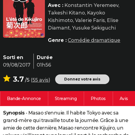
Avec :
Konstantin Yeremeev,
City break
Voyage de noces
Climat
Destinations
Voyage nature
Forum
+
PHOTO
Takeshi Kitano, Kayoko
GUIDES D'ACHAT
Kishimoto, Valerie Faris, Elise
Diamant, Yusuke Sekiguchi
BONS PLANS
Genre :
Comédie dramatique
CARTE DE VOEUX
Carte Bonne année
Carte Pâques
Carte de Noël
Carte Saint-Valentin
Carte d'anniversaire
DICTIONNAIRE
Sorti en
Durée
09/08/2017
01h56
Biographies
Expressions
Dictionnaire
Citations
Proverbes
PROGRAMME TV
3.7
Donnez votre avis
/5
(
55 avis
)
COPAINS D'AVANT
Se connecter
Collèges
Universités
Service militaire
S'inscrire
Lycées
Primaires
Entreprises
Avis de recherche
AVIS DE DÉCÈS
Bande-Annonce
Streaming
Photos
Avis
FORUM
Synopsis
- Masao s'ennuie. Il habite Tokyo avec sa
Lifestyle
Sport
Television
Cinema
Bricolage
Culture
Auto
Voyage
grand-mère qui travaille toute la journée. Grâce à une
amie de cette dernière, Masao rencontre Kijujiro, un