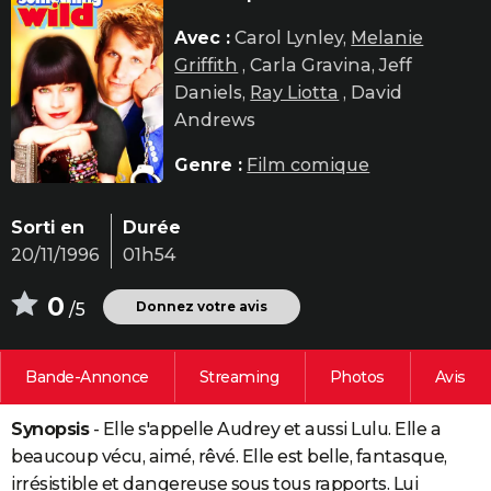
City break
Voyage de noces
Climat
Destinations
Voyage nature
Forum
+
PHOTO
Avec :
Carol Lynley,
Melanie
Griffith
, Carla Gravina, Jeff
GUIDES D'ACHAT
Daniels,
Ray Liotta
, David
BONS PLANS
Andrews
CARTE DE VOEUX
Genre :
Film comique
Carte Bonne année
Carte Pâques
Carte de Noël
Carte Saint-Valentin
Carte d'anniversaire
DICTIONNAIRE
Sorti en
Durée
Biographies
Expressions
Dictionnaire
Citations
Proverbes
PROGRAMME TV
20/11/1996
01h54
COPAINS D'AVANT
0
Donnez votre avis
/5
Se connecter
Collèges
Universités
Service militaire
S'inscrire
Lycées
Primaires
Entreprises
Avis de recherche
AVIS DE DÉCÈS
Bande-Annonce
Streaming
Photos
Avis
FORUM
Lifestyle
Sport
Television
Cinema
Bricolage
Culture
Auto
Voyage
Synopsis
- Elle s'appelle Audrey et aussi Lulu. Elle a
beaucoup vécu, aimé, rêvé. Elle est belle, fantasque,
irrésistible et dangereuse sous tous rapports. Lui