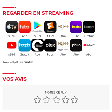
L'Origine du monde
REGARDER EN STREAMING
OSS 117 3 : que disent les critiques sur le film ?
Monty Python, Sacré Graal
The French Dispatch : faut-il voir le dernier Wes
Anderson ? Critiques
La Traversée
Gaston Lagaffe : intrigue, avis, streaming... Tout sur
l'adaptation de la BD culte
Powered by
VOS AVIS
NOTEZ CE FILM