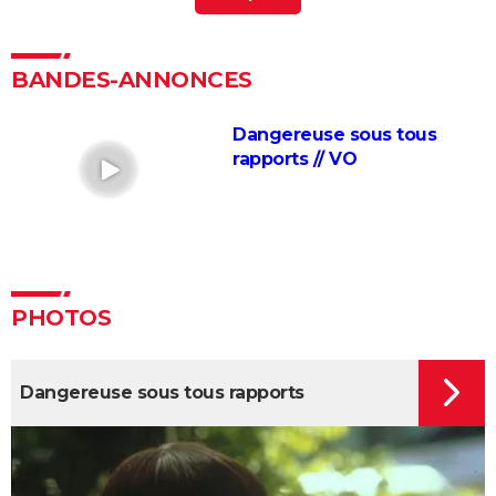
Intouchables : "Sans lui je serais mort de
décomposition", la touchante histoire vraie qui a
inspiré le film culte
BANDES-ANNONCES
La vie pour de vrai : les retrouvailles de Kad Merad et
Dany Boon au cinéma
Dangereuse sous tous
Le Dîner de cons : ça a vraiment existé, un célèbre
rapports // VO
acteur français s'est même fait piéger
Adieu Les Cons : synopsis, critique, César, âge, bande-
annonce, avis...
Les Tuche 5 : le roi Charles, Camilla, Elton John... Qui
les jouent dans God save the Tuche ?
PHOTOS
On sourit pour la photo
La Grande Vadrouille : Louis de Funès s'est entraîné
Dangereuse sous tous rapports
pendant trois mois pour cette scène qui ne dure
pourtant que quelques minutes
Le diable s'habille en Prada 2 : le film aura-t-il droit à
une suite ?