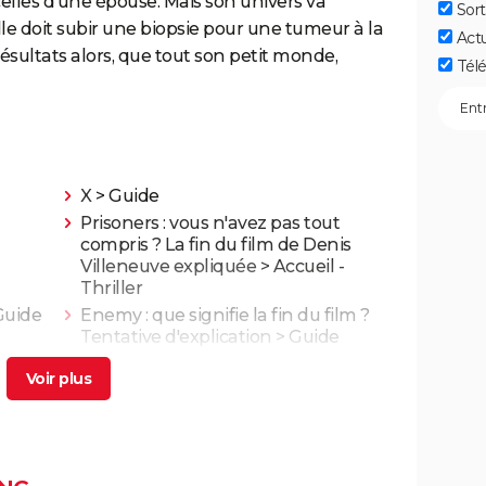
celles d'une épouse. Mais son univers va
Sort
le doit subir une biopsie pour une tumeur à la
Act
ésultats alors, que tout son petit monde,
Télé
X
> Guide
Prisoners : vous n'avez pas tout
compris ? La fin du film de Denis
Villeneuve expliquée
> Accueil -
Thriller
Guide
Enemy : que signifie la fin du film ?
Tentative d'explication
> Guide
 4,7/5,
Kaamelott deuxième volet (partie 1) :
 film
quand voir la partie 2 au cinéma ?
ande-
Asteroid City : critiques, séances,
..
streaming, bande-annonce, casting,