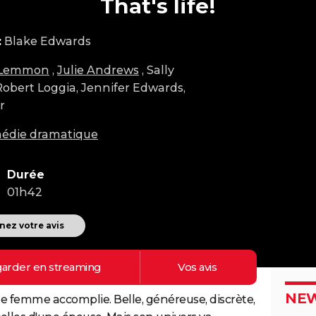
That's life!
:
Blake Edwards
 Lemmon
,
Julie Andrews
, Sally
Robert Loggia, Jennifer Edwards,
r
édie dramatique
Durée
01h42
ez votre avis
arder en
streaming
Vos
avis
NEW
une femme accomplie. Belle, généreuse, discrète,