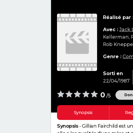
Réalisé par 
Avec :
Jack
Kellerman, 
Rob Kneppe
Genre :
Com
Sorti en
22/04/1987
0
Donn
/5
Synopsis
Reg
Synopsis
- Gillian Fairchild est 