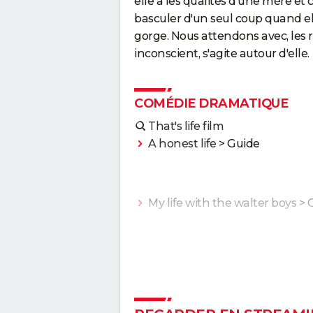
elle a les qualités d'une mère et 
basculer d'un seul coup quand el
gorge. Nous attendons avec, les r
inconscient, s'agite autour d'elle.
COMÉDIE DRAMATIQUE
That's life film
A honest life
> Guide
My life with the walter boys
> 
Une bataille après l'autre : noté
le gagnant des Oscars était "le
plus fou de l'année" selon les
critiques
Second tour : date de sortie, b
annonce, casting, intrigue, avis.