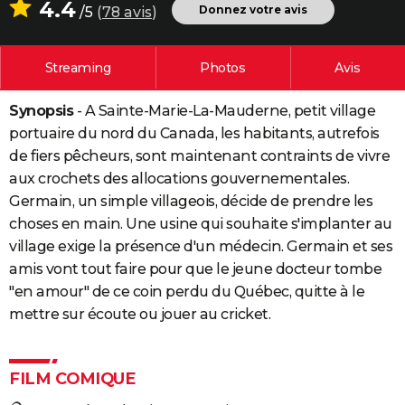
4.4
Donnez votre avis
/5
(
78 avis
)
City break
Voyage de noces
Climat
Destinations
Voyage nature
Forum
+
PHOTO
GUIDES D'ACHAT
Streaming
Photos
Avis
BONS PLANS
Synopsis
- A Sainte-Marie-La-Mauderne, petit village
CARTE DE VOEUX
portuaire du nord du Canada, les habitants, autrefois
de fiers pêcheurs, sont maintenant contraints de vivre
Carte Bonne année
Carte Pâques
Carte de Noël
Carte Saint-Valentin
Carte d'anniversaire
DICTIONNAIRE
aux crochets des allocations gouvernementales.
Germain, un simple villageois, décide de prendre les
Biographies
Expressions
Dictionnaire
Citations
Proverbes
PROGRAMME TV
choses en main. Une usine qui souhaite s'implanter au
COPAINS D'AVANT
village exige la présence d'un médecin. Germain et ses
amis vont tout faire pour que le jeune docteur tombe
Se connecter
Collèges
Universités
Service militaire
S'inscrire
Lycées
Primaires
Entreprises
Avis de recherche
AVIS DE DÉCÈS
"en amour" de ce coin perdu du Québec, quitte à le
mettre sur écoute ou jouer au cricket.
FORUM
Lifestyle
Sport
Television
Cinema
Bricolage
Culture
Auto
Voyage
FILM COMIQUE