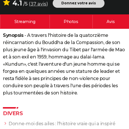
4.1
Donnez votre avis
/5
(
37 avis
)
City break
Voyage de noces
Climat
Destinations
Voyage nature
Forum
+
PHOTO
GUIDES D'ACHAT
Streaming
Photos
Avis
BONS PLANS
Synopsis
- A travers l'histoire de la quatorzième
CARTE DE VOEUX
réincarnation du Bouddha de la Compassion, de son
plus jeune âge à l'invasion du Tibet par l'armée de Mao
Carte Bonne année
Carte Pâques
Carte de Noël
Carte Saint-Valentin
Carte d'anniversaire
DICTIONNAIRE
et à son exil en 1959, hommage au dalaï-lama.
«Kundun», c'est l'aventure d'un jeune homme qui se
Biographies
Expressions
Dictionnaire
Citations
Proverbes
PROGRAMME TV
forgea en quelques années une stature de leader et
COPAINS D'AVANT
resta fidèle à ses principes de non-violence pour
conduire son peuple à travers l'une des périodes les
Se connecter
Collèges
Universités
Service militaire
S'inscrire
Lycées
Primaires
Entreprises
Avis de recherche
AVIS DE DÉCÈS
plus tourmentées de son histoire.
FORUM
Lifestyle
Sport
Television
Cinema
Bricolage
Culture
Auto
Voyage
DIVERS
Donne-moi des ailes : l'histoire vraie qui a inspiré