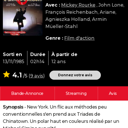
Avec :
Mickey Rourke
, John Lone,
City break
Voyage de noces
Climat
Destinations
Voyage nature
Forum
+
PHOTO
François Reichenbach, Ariane,
GUIDES D'ACHAT
Agnieszka Holland, Armin
Müeller-Stahl
BONS PLANS
Genre :
Film d'action
CARTE DE VOEUX
Carte Bonne année
Carte Pâques
Carte de Noël
Carte Saint-Valentin
Carte d'anniversaire
DICTIONNAIRE
Sorti en
Durée
À partir de
13/11/1985
02h14
12 ans
Biographies
Expressions
Dictionnaire
Citations
Proverbes
PROGRAMME TV
4.1
Donnez votre avis
/5
(
9 avis
)
COPAINS D'AVANT
Se connecter
Collèges
Universités
Service militaire
S'inscrire
Lycées
Primaires
Entreprises
Avis de recherche
AVIS DE DÉCÈS
Bande-Annonce
Streaming
Avis
FORUM
Synopsis
- New York. Un flic aux méthodes peu
Lifestyle
Sport
Television
Cinema
Bricolage
Culture
Auto
Voyage
conventionnelles s'en prend aux Triades de
Chinatown. Un polar haut en couleurs réalisé par un