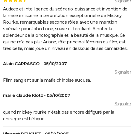
Signaler
Top Gun Maverick : Tom Cruise a-t-il vraiment piloté
Audace et intelligence du scénario, puissance et invention de
des avions pour les besoins du film ?
la mise en scène, interprétation exceptionnelle de Mickey
Hunger Games, Lever de soleil sur la Moisson : Effie,
Rourke, remarquables seconds rôles, avec une mention
spéciale pour John Lone, suave et terrifiant. A noter la
Haymitch... des personnages bien connus dans la
splendeur de la photographie et la beauté de la musique. Ce
bande-annonce
qui ne m'a pas plu : Ariane, rôle principal féminin du film, est
Doctor Strange 2 : que signifient les scènes post-
très belle, mais joue un niveau en dessous de ses camarades.
génériques ? On vous explique
Gladiator 2 : pourquoi cette suite risque-t-elle de
Alain CARRASCO - 05/10/2007
diviser les fans du film culte ?
Signaler
Kraven le chasseur : le film Marvel s'offre une
Film sanglant sur la mafia chinoise aux usa.
sanglante bande-annonce, quelle date de sortie ?
Thunderbolts* : le dernier film Marvel vaut-il le
marie claude Klotz - 05/10/2007
coup ? Les critiques sont (presque) unanimes
Signaler
Mad Max Fury Road : synopsis, casting, bande-
quand mickey rourke n'était pas encore défiguré par la
chirurgie esthétique
annonce, streaming, avis...
John Wick 4 : casting, avis, critiques, suite, séances,
Vincent BEUCHEE - 05/10/2007