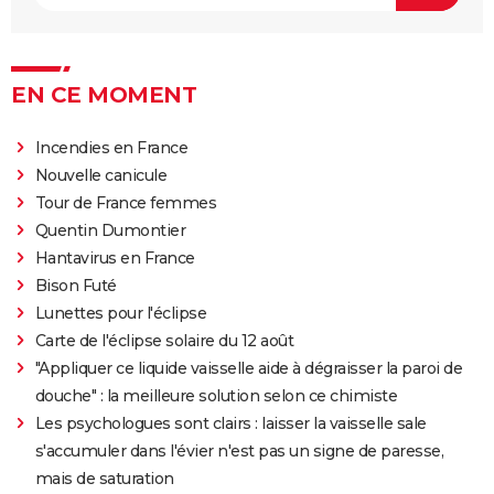
The Suicide Squad : synopsis, casting, bande-
annonce, seances, streaming...
Kingsman 3 : date, casting.... Ce que l'on sait sur le
film
EN CE MOMENT
Avengers 6 : date, personnages... Tout sur Secret
Incendies en France
Wars
Nouvelle canicule
The Northman
Tour de France femmes
Sonic 2 : intrigue, casting, streaming, avis... Les infos
Quentin Dumontier
sur le film
Hantavirus en France
Fantastic Four : privé de réalisateur, où en est le film
Bison Futé
des Quatre Fantastiques ?
Lunettes pour l'éclipse
The Batman 2 : la suite annoncée, Matt Reeves et
Carte de l'éclipse solaire du 12 août
Robert Pattinson de retour
"Appliquer ce liquide vaisselle aide à dégraisser la paroi de
douche" : la meilleure solution selon ce chimiste
Spider-Man Brand New Day : Tom Holland retrouve
Les psychologues sont clairs : laisser la vaisselle sale
des visages familiers de Marvel dans la bande-
s'accumuler dans l'évier n'est pas un signe de paresse,
annonce
mais de saturation
Legend of Zelda, le film : qui sont Bo Bragason et