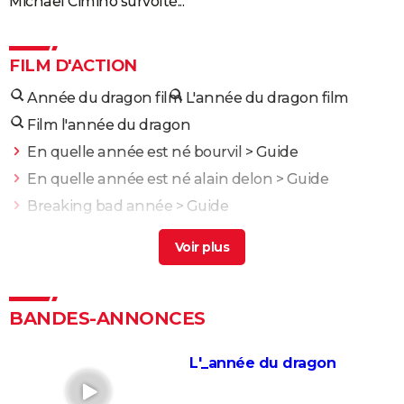
Michael Cimino survolté...
FILM D'ACTION
Année du dragon film
L'année du dragon film
Film l'année du dragon
En quelle année est né bourvil
> Guide
En quelle année est né alain delon
> Guide
Breaking bad année
> Guide
Dragon 3
> Guide
Opération dragon
> Guide
Fast and Furious 10 : séances, bande-annonce,
streaming, cameo... Les infos
BANDES-ANNONCES
Black Widow : est-ce vraiment la dernière apparition
de Scarlett Johansson chez Marvel ?
L'_année du dragon
Justice League : il existe une autre version du film, les