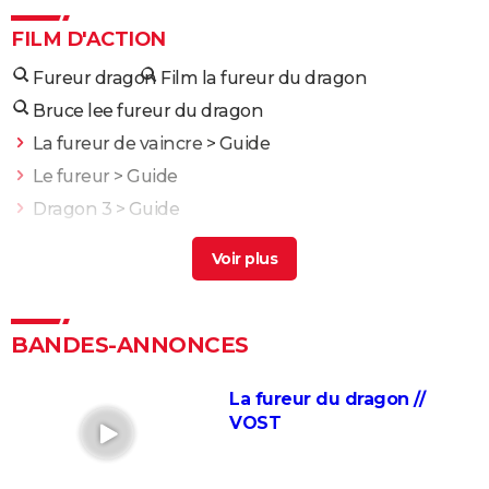
FILM D'ACTION
Fureur dragon
Film la fureur du dragon
Bruce lee fureur du dragon
La fureur de vaincre
> Guide
Le fureur
> Guide
Dragon 3
> Guide
Fureur apache
> Guide
Opération dragon
> Guide
Fast and Furious 10 : séances, bande-annonce,
streaming, cameo... Les infos
BANDES-ANNONCES
Black Widow : est-ce vraiment la dernière apparition
de Scarlett Johansson chez Marvel ?
La fureur du dragon //
VOST
Justice League : il existe une autre version du film, les
fans la préfèrent à l'original
Les 4 Fantastiques : le film est-il la renaissance