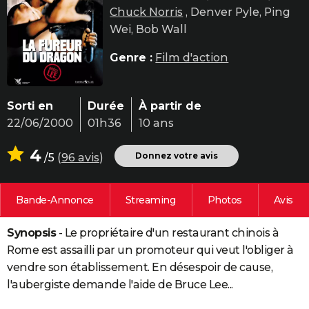
Chuck Norris
, Denver Pyle, Ping
City break
Voyage de noces
Climat
Destinations
Voyage nature
Forum
+
PHOTO
Wei, Bob Wall
GUIDES D'ACHAT
Genre :
Film d'action
BONS PLANS
CARTE DE VOEUX
Sorti en
Durée
À partir de
22/06/2000
01h36
10 ans
Carte Bonne année
Carte Pâques
Carte de Noël
Carte Saint-Valentin
Carte d'anniversaire
DICTIONNAIRE
4
Biographies
Expressions
Dictionnaire
Citations
Proverbes
Donnez votre avis
/5
(
96 avis
)
PROGRAMME TV
COPAINS D'AVANT
Bande-Annonce
Streaming
Photos
Avis
Se connecter
Collèges
Universités
Service militaire
S'inscrire
Lycées
Primaires
Entreprises
Avis de recherche
AVIS DE DÉCÈS
Synopsis
- Le propriétaire d'un restaurant chinois à
FORUM
Rome est assailli par un promoteur qui veut l'obliger à
Lifestyle
Sport
Television
Cinema
Bricolage
Culture
Auto
Voyage
vendre son établissement. En désespoir de cause,
l'aubergiste demande l'aide de Bruce Lee...