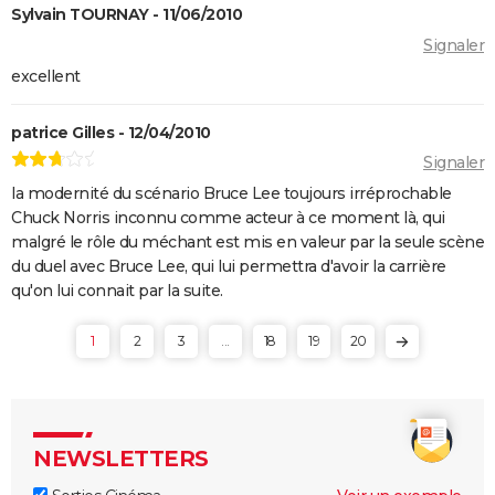
Sylvain TOURNAY - 11/06/2010
Boseman ?
Signaler
Furiosa : que vaut le prequel de "Mad Max Fury
excellent
Road" ? Notre critique
The Batman : intrigue, casting, avis, streaming,
patrice Gilles - 12/04/2010
bande-annonce...
Signaler
Piège de cristal
la modernité du scénario Bruce Lee toujours irréprochable
Batman v Superman : le crossover de super-héros a-
Chuck Norris inconnu comme acteur à ce moment là, qui
t-il une suite ?
malgré le rôle du méchant est mis en valeur par la seule scène
du duel avec Bruce Lee, qui lui permettra d'avoir la carrière
Morbius : y a-t-il une scène post-générique à la fin du
qu'on lui connait par la suite.
film ?
Spider-Man No Way Home : où voir le film en VOD
1
2
3
...
18
19
20
streaming et à quel prix ?
Les Éternels : que signifient les scènes post-
générique ? Explications
NEWSLETTERS
The Suicide Squad : synopsis, casting, bande-
annonce, seances, streaming...