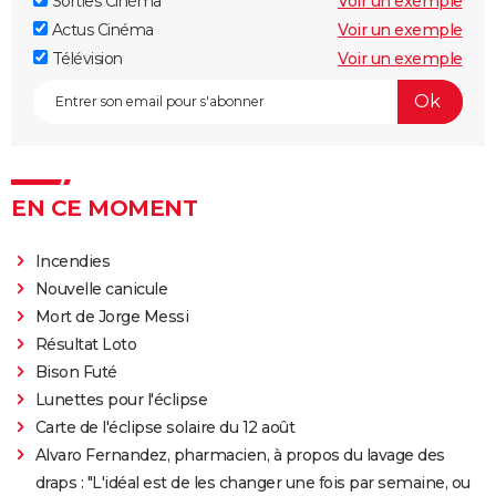
Sorties Cinéma
Voir un exemple
Kingsman 3 : date, casting.... Ce que l'on sait sur le
Actus Cinéma
Voir un exemple
film
Télévision
Voir un exemple
Avengers 6 : date, personnages... Tout sur Secret
Wars
The Northman
Sonic 2 : intrigue, casting, streaming, avis... Les infos
EN CE MOMENT
sur le film
Fantastic Four : privé de réalisateur, où en est le film
Incendies
des Quatre Fantastiques ?
Nouvelle canicule
The Batman 2 : la suite annoncée, Matt Reeves et
Mort de Jorge Messi
Robert Pattinson de retour
Résultat Loto
Spider-Man Brand New Day : Tom Holland retrouve
Bison Futé
des visages familiers de Marvel dans la bande-
Lunettes pour l'éclipse
annonce
Carte de l'éclipse solaire du 12 août
Legend of Zelda, le film : qui sont Bo Bragason et
Alvaro Fernandez, pharmacien, à propos du lavage des
Benjamin Evan Ainsworth, les acteurs principaux ?
draps : "L'idéal est de les changer une fois par semaine, ou