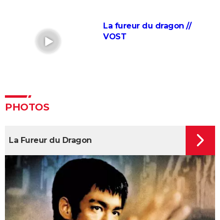
espérée de Marvel ? L'avis des critiques
La fureur du dragon //
Jurassic World Renaissance : intrigue, streaming,
VOST
avis, critiques, casting...
Ballerina : un film d'action que les fans de John Wick
ne voudront pas rater
La Planète des Singes 2024 : est-il indispensable de
voir le reste de la saga avant de voir ce film ?
PHOTOS
Superman : est-ce que cette nouvelle version vaut le
coup ? Voici ce qu'en pensent les critiques
Everything Everywhere All at once : explication du
La Fureur du Dragon
film aux 7 Oscars et de sa fin
Mission Impossible 8 : Tom Cruise refuse de répondre
à cette question que tout le monde se pose
Deadpool et Wolverine : est-il vraiment
indispensable de voir la scène post-générique ?
Mission Impossible 7 : casting, avis, bande-annonce,