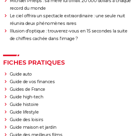
Benjamin Evan Ainsworth, les acteurs principaux ?
Michael Phelps : sa mère lui offrait 20 000 dollars à chaque
record du monde
Le ciel offrira un spectacle extraordinaire : une seule nuit
réunira deux phénomènes rares
Illusion d'optique : trouverez-vous en 15 secondes la suite
de chiffres cachée dans l'image ?
FICHES PRATIQUES
Guide auto
Guide de vos finances
Guides de France
Guide high-tech
Guide histoire
Guide lifestyle
Guide des loisirs
Guide maison et jardin
Guide des meilleurs films