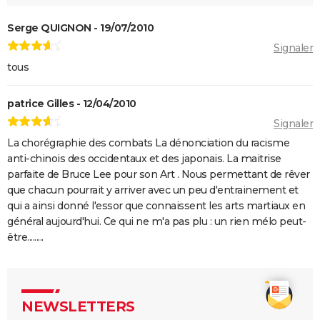
Black Panther 2 : de quoi est mort l'acteur Chadwick
Serge QUIGNON - 19/07/2010
Boseman ?
Signaler
Furiosa : que vaut le prequel de "Mad Max Fury
tous
Road" ? Notre critique
The Batman : intrigue, casting, avis, streaming,
patrice Gilles - 12/04/2010
bande-annonce...
Signaler
Piège de cristal
La chorégraphie des combats La dénonciation du racisme
Batman v Superman : le crossover de super-héros a-
anti-chinois des occidentaux et des japonais. La maitrise
t-il une suite ?
parfaite de Bruce Lee pour son Art . Nous permettant de rêver
Morbius : y a-t-il une scène post-générique à la fin du
que chacun pourrait y arriver avec un peu d'entrainement et
qui a ainsi donné l'essor que connaissent les arts martiaux en
film ?
général aujourd'hui. Ce qui ne m'a pas plu : un rien mélo peut-
Spider-Man No Way Home : où voir le film en VOD
être.........
streaming et à quel prix ?
Les Éternels : que signifient les scènes post-
générique ? Explications
NEWSLETTERS
The Suicide Squad : synopsis, casting, bande-