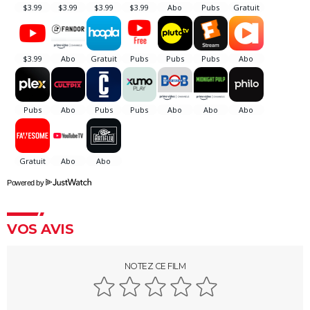
des avions pour les besoins du film ?
Hunger Games, Lever de soleil sur la Moisson : Effie,
Haymitch... des personnages bien connus dans la
bande-annonce
Doctor Strange 2 : que signifient les scènes post-
génériques ? On vous explique
Gladiator 2 : pourquoi cette suite risque-t-elle de
diviser les fans du film culte ?
Kraven le chasseur : le film Marvel s'offre une
Powered by
sanglante bande-annonce, quelle date de sortie ?
Thunderbolts* : le dernier film Marvel vaut-il le
coup ? Les critiques sont (presque) unanimes
VOS AVIS
Mad Max Fury Road : synopsis, casting, bande-
annonce, streaming, avis...
NOTEZ CE FILM
John Wick 4 : casting, avis, critiques, suite, séances,
streaming...