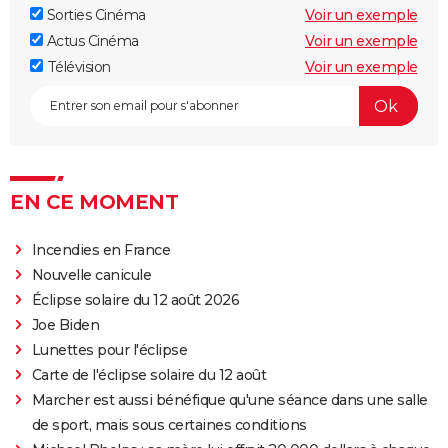
annonce, seances, streaming...
Sorties Cinéma
Voir un exemple
Kingsman 3 : date, casting.... Ce que l'on sait sur le
Actus Cinéma
Voir un exemple
film
Télévision
Voir un exemple
Avengers 6 : date, personnages... Tout sur Secret
Wars
The Northman
Sonic 2 : intrigue, casting, streaming, avis... Les infos
EN CE MOMENT
sur le film
Fantastic Four : privé de réalisateur, où en est le film
Incendies en France
des Quatre Fantastiques ?
Nouvelle canicule
The Batman 2 : la suite annoncée, Matt Reeves et
Éclipse solaire du 12 août 2026
Robert Pattinson de retour
Joe Biden
Spider-Man Brand New Day : Tom Holland retrouve
Lunettes pour l'éclipse
des visages familiers de Marvel dans la bande-
Carte de l'éclipse solaire du 12 août
annonce
Marcher est aussi bénéfique qu'une séance dans une salle
Legend of Zelda, le film : qui sont Bo Bragason et
de sport, mais sous certaines conditions