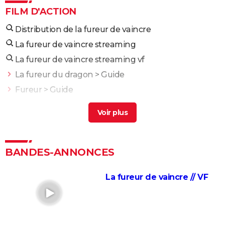
FILM D'ACTION
Distribution de la fureur de vaincre
La fureur de vaincre streaming
La fureur de vaincre streaming vf
La fureur du dragon
> Guide
Fureur
> Guide
Fureur apache
> Guide
Vaincre ou mourir
> Guide
La fureur sauvage
> Guide
Fast and Furious 10 : séances, bande-annonce,
BANDES-ANNONCES
streaming, cameo... Les infos
La fureur de vaincre // VF
Black Widow : est-ce vraiment la dernière apparition
de Scarlett Johansson chez Marvel ?
Justice League : il existe une autre version du film, les
fans la préfèrent à l'original