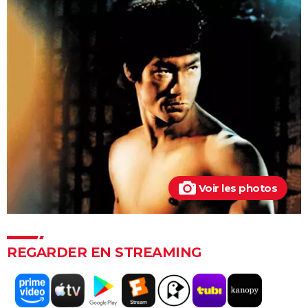
Mission Impossible 7 : casting, avis, bande-annonce,
suite, critique...
Avengers Doomsday : la bande-annonce est enfin
sortie, et on ne comprend plus grand chose au MCU
Tomb Raider : synopsis, Alicia Vikander, streaming,
avis... Tout sur le film sur Lara Croft
Shang Chi : synopsis, casting, scènes post-générique,
streaming, critiques, Disney+...
Uncharted : faut-il connaître le jeu avant de voir le
film ?
Voir les photos
Venom : synopsis, casting, streaming, avis... Tout sur
le film avec Tom Hardy
Ant-Man 3 : critiques, scène post-générique, bande-
annonce, casting...
REGARDER EN STREAMING
Fast and Furious 9 : synopsis, casting, bande-
annonce, streaming, photos, avis...
Top Gun Maverick : Tom Cruise a-t-il vraiment piloté