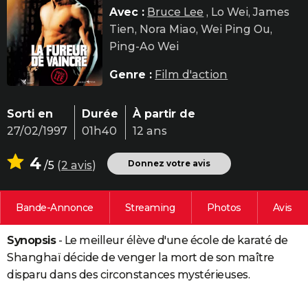
Avec :
Bruce Lee
, Lo Wei, James
City break
Voyage de noces
Climat
Destinations
Voyage nature
Forum
+
PHOTO
Tien, Nora Miao, Wei Ping Ou,
GUIDES D'ACHAT
Ping-Ao Wei
BONS PLANS
Genre :
Film d'action
CARTE DE VOEUX
Sorti en
Durée
À partir de
Carte Bonne année
Carte Pâques
Carte de Noël
Carte Saint-Valentin
Carte d'anniversaire
DICTIONNAIRE
27/02/1997
01h40
12 ans
Biographies
Expressions
Dictionnaire
Citations
Proverbes
PROGRAMME TV
4
Donnez votre avis
/5
(
2 avis
)
COPAINS D'AVANT
Bande-Annonce
Streaming
Photos
Avis
Se connecter
Collèges
Universités
Service militaire
S'inscrire
Lycées
Primaires
Entreprises
Avis de recherche
AVIS DE DÉCÈS
Synopsis
- Le meilleur élève d'une école de karaté de
FORUM
Shanghaï décide de venger la mort de son maître
Lifestyle
Sport
Television
Cinema
Bricolage
Culture
Auto
Voyage
disparu dans des circonstances mystérieuses.