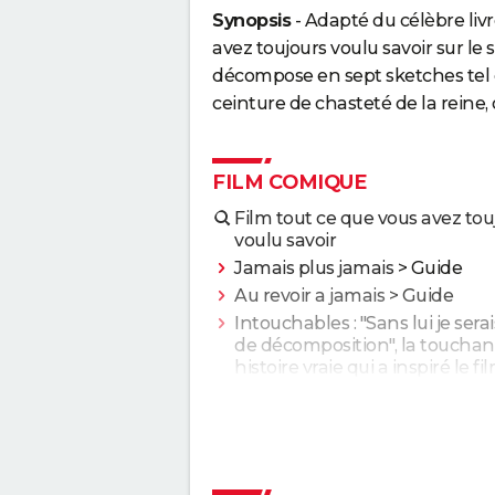
Synopsis
- Adapté du célèbre livr
avez toujours voulu savoir sur le 
décompose en sept sketches tel q
ceinture de chasteté de la reine,
FILM COMIQUE
Film tout ce que vous avez tou
voulu savoir
Jamais plus jamais
> Guide
Au revoir a jamais
> Guide
Intouchables : "Sans lui je sera
de décomposition", la touchan
histoire vraie qui a inspiré le fi
culte
Le Dîner de cons : ça a vraime
existé, un célèbre acteur franç
s'est même fait piéger
Les Tuche 5 : le roi Charles, Cam