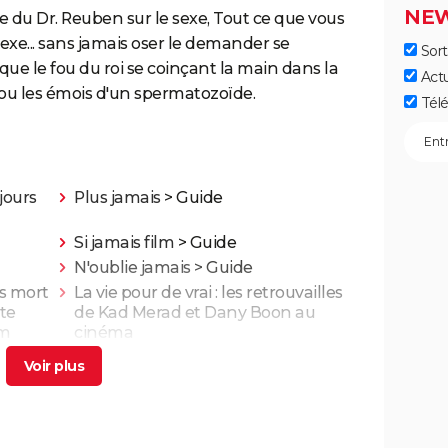
NEW
e du Dr. Reuben sur le sexe, Tout ce que vous
sexe... sans jamais oser le demander se
Sort
ue le fou du roi se coinçant la main dans la
Act
 ou les émois d'un spermatozoïde.
Télé
jours
Plus jamais
> Guide
Si jamais film
> Guide
N'oublie jamais
> Guide
is mort
La vie pour de vrai : les retrouvailles
te
de Kad Merad et Dany Boon au
lm
cinéma
nt
Adieu Les Cons : synopsis, critique,
ais
César, âge, bande-annonce, avis...
illa,
On sourit pour la photo