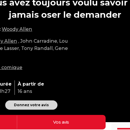
s avez toujours voulu savoir 
jamais oser le demander
:
Woody Allen
y Allen
, John Carradine, Lou
se Lasser, Tony Randall, Gene
m comique
urée
À partir de
1h27
16 ans
Donnez votre avis
)
Vos
avis