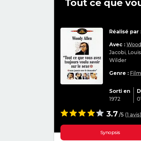
Tout ce que vou
Réalisé par 
Avec :
Wood
Jacobi, Loui
Wilder
Genre :
Fil
Sorti en
D
1972
0
3.7
/5
(
1 avis
Synopsis