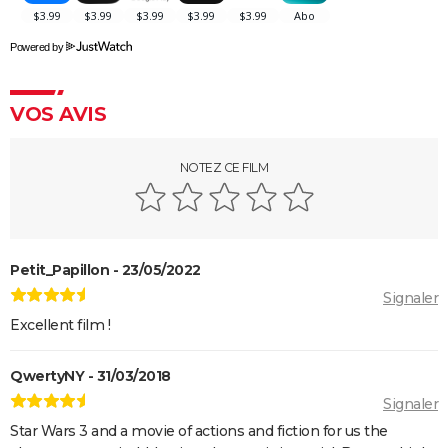
La forme de l'eau : synopsis, casting, bande-
Powered by
annonce, streaming,...
Dracula
VOS AVIS
L'Histoire sans fin
Le Labyrinthe de Pan
NOTEZ CE FILM
Petit_Papillon - 23/05/2022
Signaler
Excellent film !
QwertyNY - 31/03/2018
Signaler
Star Wars 3 and a movie of actions and fiction for us the