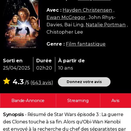
City break
Voyage de noces
Climat
Destinations
Voyage nature
Forum
+
PHOTO
Avec :
Hayden Christensen
,
Ewan McGregor
, John Rhys-
GUIDES D'ACHAT
Davies, Bai Ling,
Natalie Portman
,
BONS PLANS
Chistopher Lee
CARTE DE VOEUX
Genre :
Film fantastique
Carte Bonne année
Carte Pâques
Carte de Noël
Carte Saint-Valentin
Carte d'anniversaire
DICTIONNAIRE
Sorti en
Durée
À partir de
Biographies
Expressions
Dictionnaire
Citations
Proverbes
PROGRAMME TV
25/04/2025
02h20
10 ans
COPAINS D'AVANT
4.3
Donnez votre avis
/5
(
643 avis
)
Se connecter
Collèges
Universités
Service militaire
S'inscrire
Lycées
Primaires
Entreprises
Avis de recherche
AVIS DE DÉCÈS
Bande-Annonce
Streaming
Avis
FORUM
Lifestyle
Sport
Television
Cinema
Bricolage
Culture
Auto
Voyage
Synopsis
- Résumé de Star Wars épisode 3 : La guerre
des Clones touche à sa fin. Alors qu'Obi-Wan Kenobi
est envoyé à la recherche du chef des séparatistes par