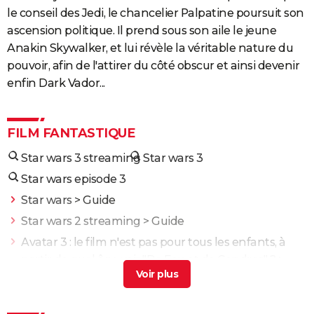
le conseil des Jedi, le chancelier Palpatine poursuit son
ascension politique. Il prend sous son aile le jeune
Anakin Skywalker, et lui révèle la véritable nature du
pouvoir, afin de l'attirer du côté obscur et ainsi devenir
enfin Dark Vador...
FILM FANTASTIQUE
Star wars 3 streaming
Star wars 3
Star wars episode 3
Star wars
> Guide
Star wars 2 streaming
> Guide
Avatar 3 : le film n'est pas pour tous les enfants, à
partir de quel âge voir "De Feu et de Cendres" ?
>
Guide
Star wars 1
> Guide