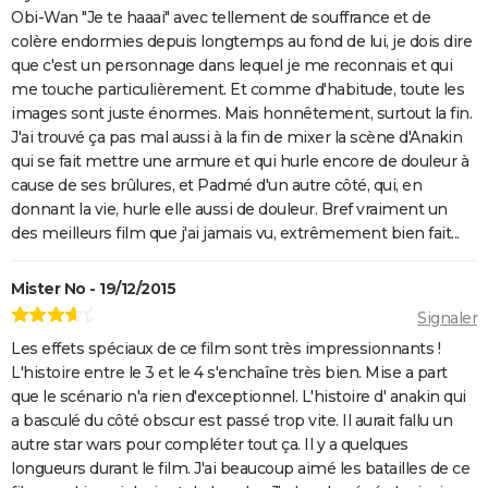
Obi-Wan "Je te haaai" avec tellement de souffrance et de
colère endormies depuis longtemps au fond de lui, je dois dire
que c'est un personnage dans lequel je me reconnais et qui
me touche particulièrement. Et comme d'habitude, toute les
images sont juste énormes. Mais honnêtement, surtout la fin.
J'ai trouvé ça pas mal aussi à la fin de mixer la scène d'Anakin
qui se fait mettre une armure et qui hurle encore de douleur à
cause de ses brûlures, et Padmé d'un autre côté, qui, en
donnant la vie, hurle elle aussi de douleur. Bref vraiment un
des meilleurs film que j'ai jamais vu, extrêmement bien fait...
Mister No - 19/12/2015
Signaler
Les effets spéciaux de ce film sont très impressionnants !
L'histoire entre le 3 et le 4 s'enchaîne très bien. Mise a part
que le scénario n'a rien d'exceptionnel. L'histoire d' anakin qui
a basculé du côté obscur est passé trop vite. Il aurait fallu un
autre star wars pour compléter tout ça. Il y a quelques
longueurs durant le film. J'ai beaucoup aimé les batailles de ce