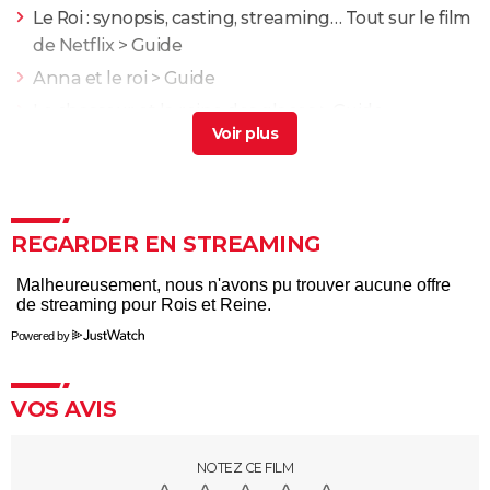
Le Roi : synopsis, casting, streaming… Tout sur le film
de Netflix
> Guide
Anna et le roi
> Guide
Le chasseur et la reine des glaces
> Guide
Reine elizabeth
> Accueil - Biopic
Une bataille après l'autre : noté 4,7/5, le gagnant des
Oscars était "le film plus fou de l'année" selon les
critiques
REGARDER EN STREAMING
Kaamelott deuxième volet (partie 1) : quand voir la
partie 2 au cinéma ?
Second tour : date de sortie, bande-annonce,
Powered by
casting, intrigue, avis...
Asteroid City : critiques, séances, streaming, bande-
VOS AVIS
annonce, casting, avis...
Sans filtre : critiques, streaming, casting, avis...
NOTEZ CE FILM
Un triomphe