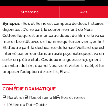
City break
Voyage de noces
Climat
Destinations
Voyage nature
Forum
+
PHOTO
Streaming
Avis
GUIDES D'ACHAT
Synopsis
- Rois et Reine est composé de deux histoires
BONS PLANS
disjointes : D'une part, le couronnement de Nora
CARTE DE VOEUX
Cotterelle, qui est annoncé au début du film : elle va se
marier bientôt avec un homme qui lui convient, enfin !
Carte Bonne année
Carte Pâques
Carte de Noël
Carte Saint-Valentin
Carte d'anniversaire
DICTIONNAIRE
Et d'autre part, la déchéance de Ismael Vuillard, qui est
interné par erreur dans un asile psychiatrique,et va en
Biographies
Expressions
Dictionnaire
Citations
Proverbes
PROGRAMME TV
sortir en piètre état... Ces deux intrigues se rejoignent
COPAINS D'AVANT
au mitan du film, quand Nora vient visiter Ismaël, et lui
proposer l'adoption de son fils, Elias...
Se connecter
Collèges
Universités
Service militaire
S'inscrire
Lycées
Primaires
Entreprises
Avis de recherche
AVIS DE DÉCÈS
FORUM
COMÉDIE DRAMATIQUE
Lifestyle
Sport
Television
Cinema
Bricolage
Culture
Auto
Voyage
Roi et reine
Rois et reine film
Rois et reines
L'Allée du Roi
> Guide