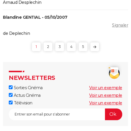
Arnaud Desplechin
The Truman Show
Breakfast Club : synopsis, casting, streaming, avis...
Blandine GENTIAL - 05/10/2007
Big Fish
Signaler
de Deplechin
Lost in Translation : synopsis, casting, bande-
annonce, streaming, avis...
1
2
3
4
5
Juno
Rémi sans famille : bande-annonce et date de sortie
du film
NEWSLETTERS
Sorties Cinéma
Voir un exemple
Actus Cinéma
Voir un exemple
Télévision
Voir un exemple