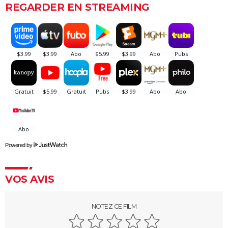
REGARDER EN STREAMING
I'm not there
Frida
Gandhi
Lawrence d'Arabie
Malcolm X
Lincoln
The Danish Girl
Powered by
VOS AVIS
NOTEZ CE FILM