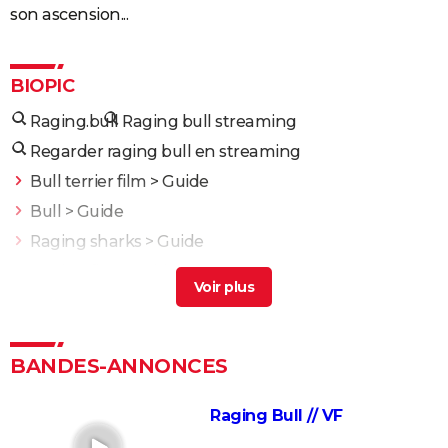
son ascension...
BIOPIC
Raging.bull
Raging bull streaming
Regarder raging bull en streaming
Bull terrier film
> Guide
Bull
> Guide
Raging sharks
> Guide
Raging fire
> Guide
The bronx bull
> Guide
La Môme : "Quel choc !" Est-ce Marion Cotillard qui
chante dans le film ?
BANDES-ANNONCES
Bob Marley : One Love
Raging Bull // VF
House of Gucci : "C'est honteux..." La famille est
montée au créneau contre le film de Ridley Scott