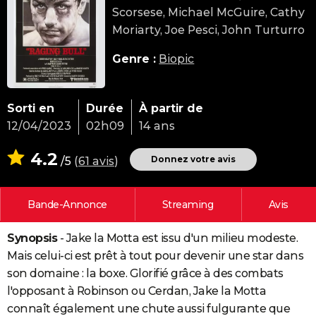
Scorsese, Michael McGuire, Cathy
City break
Voyage de noces
Climat
Destinations
Voyage nature
Forum
+
PHOTO
Moriarty, Joe Pesci, John Turturro
GUIDES D'ACHAT
Genre :
Biopic
BONS PLANS
CARTE DE VOEUX
Sorti en
Durée
À partir de
12/04/2023
02h09
14 ans
Carte Bonne année
Carte Pâques
Carte de Noël
Carte Saint-Valentin
Carte d'anniversaire
DICTIONNAIRE
4.2
Biographies
Expressions
Dictionnaire
Citations
Proverbes
Donnez votre avis
/5
(
61 avis
)
PROGRAMME TV
COPAINS D'AVANT
Bande-Annonce
Streaming
Avis
Se connecter
Collèges
Universités
Service militaire
S'inscrire
Lycées
Primaires
Entreprises
Avis de recherche
AVIS DE DÉCÈS
Synopsis
- Jake la Motta est issu d'un milieu modeste.
FORUM
Mais celui-ci est prêt à tout pour devenir une star dans
Lifestyle
Sport
Television
Cinema
Bricolage
Culture
Auto
Voyage
son domaine : la boxe. Glorifié grâce à des combats
l'opposant à Robinson ou Cerdan, Jake la Motta
connaît également une chute aussi fulgurante que