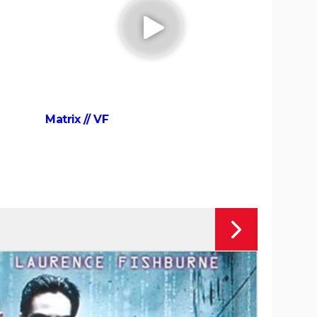
nier
Blade Runner
E.T. l'extraterrestre
Dune 3 : une bande-annonce
spectaculaire pour le final de la saga,
on en a des frissons
re
ing
Matrix // VF