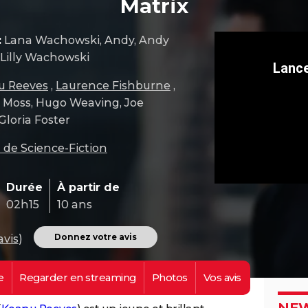
Matrix
:
Lana Wachowski, Andy, Andy
Lilly Wachowski
u Reeves
,
Laurence Fishburne
,
 Moss, Hugo Weaving, Joe
Gloria Foster
 de Science-Fiction
Durée
À partir de
02h15
10 ans
Donnez votre avis
avis
)
e
Regarder en
streaming
Photos
Vos
avis