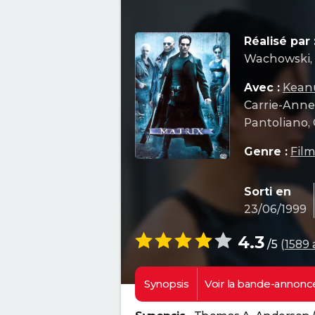
Réalisé par 
Wachowski, 
Avec :
Kean
Carrie-Anne
Pantoliano, 
Genre :
Film
Sorti en
23/06/1999
4.3
/5
(
1589 
Synopsis
Voir la
bande-annonc