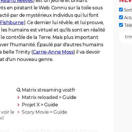
NEW
(
Keanu Reeves
) est un jeune et brillant
nts en piratant le Web. Connu sur la toile sous
Sort
acté par de mystérieux individus qui lui font
Act
 Fishburne
). Ce dernier lui révèle, et lui prouve,
Télé
es humains est virtuel et qu'ils sont en réalité
 le contrôle de la Terre. Mais plus important
sauver l'humanité. Épaulé par d'autres humains
 belle Trinity (
Carrie-Anne Moss
) il va devoir
at d'un nouveau genre.
Matrix streaming vostfr
Matrix reloaded
> Guide
Projet X
> Guide
oir le
Scary Movie
> Guide
el
onné
Jurassic Park : streaming, intrigue,