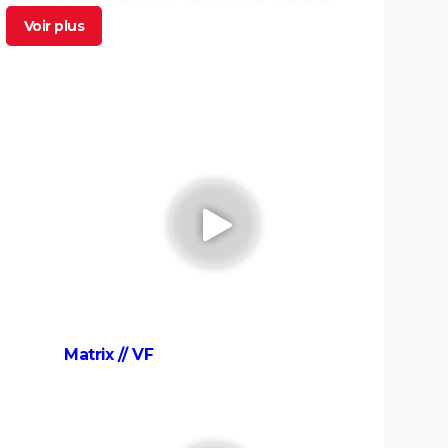
, "pour
casting, avis... Tout sur le film culte de
Steven Spielberg
m le
Dune : vous ne comprenez pas la
n vous
partie 1 ? Il y a un vocabulaire et un
univers à connaître, on vous explique
tout
e "La
Dune, deuxième partie : avis,
critiques, séances, casting, intrigue...
Dernières actualités
film
Interstellar : explications et théories
ssi
sur la fin du film de Christopher
Nolan
fin du
Megalopolis : "effroyable nanar" ou
liquée
film "unique" ? La critique divisée par
le dernier Coppola
Hunger Games 5 : critique, casting,
Matrix // VF
-
bande-annonce, séances... Tout sur
le film
e
2001, l'odyssée de l'espace