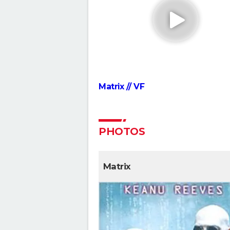
Terminator 2, le jugement der
Alien, le huitième passager
La Mouche
Star Wars Starfighter : premiè
image du film avec Ryan Gosl
Matrix // VF
PHOTOS
Matrix