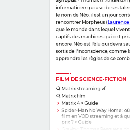
Synopsis
- Thomas A. Anderson 
informaticien qui use de ses tale
le nom de Néo, il est un jour cont
rencontrer Morpheus (
Laurence
que le monde dans lequel vivent l
captifs des machines qui ont pris
encore, Néo est l'élu qui devra 
sortis de l'inconscience, comme la
apprendre les règles de ce comb
FILM DE SCIENCE-FICTION
Matrix streaming vf
Matrix film
Matrix 4
> Guide
Spider-Man No Way Home : où v
film en VOD streaming et à qu
prix ?
> Guide
Gravity : Thomas Pesquet a d