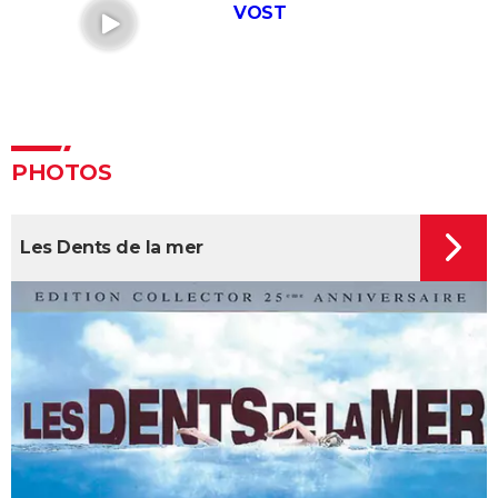
VOST
électrique
Mort sur le Nil : casting, séances, streaming, bande-
annonce, avis...
Parasite : après le film, où en est le projet de série
pour HBO ?
PHOTOS
Insaisissables 3 : de premières images du braquage
magique et une date de sortie annoncée
Decision to leave
Les Dents de la mer
Seven
A Couteaux Tirés : synopsis, casting, streaming, avis,
bande-annonce, interview...
Shutter Island
Zodiac : synopsis, casting, bande-annonce, histoire
vraie, streaming...
Black Swan
Psychose