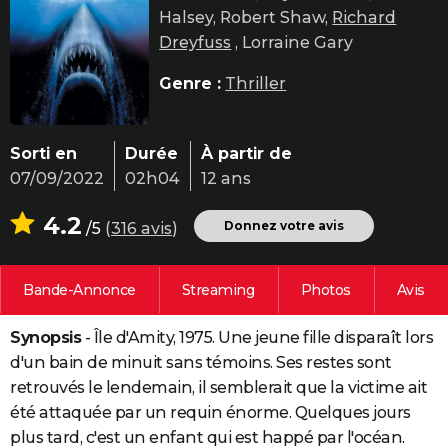
Halsey, Robert Shaw,
Richard
City break
Voyage de noces
Climat
Destinations
Voyage nature
Forum
+
PHOTO
Dreyfuss
, Lorraine Gary
GUIDES D'ACHAT
Genre :
Thriller
BONS PLANS
CARTE DE VOEUX
Sorti en
Durée
À partir de
07/09/2022
02h04
12 ans
Carte Bonne année
Carte Pâques
Carte de Noël
Carte Saint-Valentin
Carte d'anniversaire
DICTIONNAIRE
4.2
Biographies
Expressions
Dictionnaire
Citations
Proverbes
Donnez votre avis
/5
(
316 avis
)
PROGRAMME TV
COPAINS D'AVANT
Bande-Annonce
Streaming
Photos
Avis
Se connecter
Collèges
Universités
Service militaire
S'inscrire
Lycées
Primaires
Entreprises
Avis de recherche
AVIS DE DÉCÈS
Synopsis
- Île d'Amity, 1975. Une jeune fille disparaît lors
FORUM
d'un bain de minuit sans témoins. Ses restes sont
Lifestyle
Sport
Television
Cinema
Bricolage
Culture
Auto
Voyage
retrouvés le lendemain, il semblerait que la victime ait
été attaquée par un requin énorme. Quelques jours
plus tard, c'est un enfant qui est happé par l'océan.