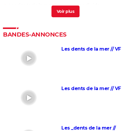
Les dents de la mer 2 streaming
> Guide
Les dents de la mer 3
> Guide
Un couple à la mer
> Guide
La fée des dents film horreur
> Guide
BANDES-ANNONCES
Le Prestige : avez-vous bien compris le film ? Les
explications sur la fin
Les dents de la mer // VF
Get Out
Enemy : que signifie la fin du film ? Tentative
d'explication
Fargo : les frères Coen se moquent totalement des
Les dents de la mer // VF
spectateurs dans le générique, êtes-vous tombé
dans le panneau ?
Un simple accident : Palme d'or, bande-annonce,
streaming, séances, avis...
13 jours, 13 nuits : la prochaine superproduction
Les _dents de la mer //
française se dévoile dans une bande-annonce