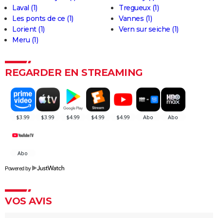
Laval (1)
Tregueux (1)
Les Bad Guys
Les ponts de ce (1)
Vannes (1)
Raya et le dernier dragon : dans les coulisses du film
Lorient (1)
Vern sur seiche (1)
Disney
Meru (1)
REGARDER EN STREAMING
Powered by
VOS AVIS