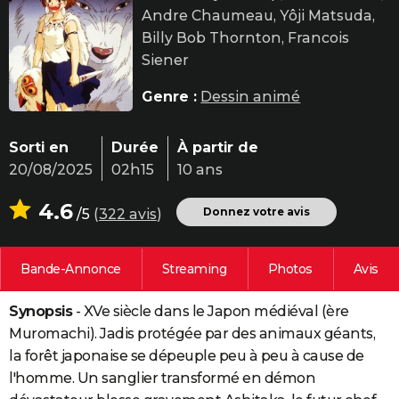
Andre Chaumeau, Yôji Matsuda,
City break
Voyage de noces
Climat
Destinations
Voyage nature
Forum
+
PHOTO
Billy Bob Thornton, Francois
GUIDES D'ACHAT
Siener
BONS PLANS
Genre :
Dessin animé
CARTE DE VOEUX
Sorti en
Durée
À partir de
Carte Bonne année
Carte Pâques
Carte de Noël
Carte Saint-Valentin
Carte d'anniversaire
DICTIONNAIRE
20/08/2025
02h15
10 ans
Biographies
Expressions
Dictionnaire
Citations
Proverbes
PROGRAMME TV
4.6
Donnez votre avis
/5
(
322 avis
)
COPAINS D'AVANT
Bande-Annonce
Streaming
Photos
Avis
Se connecter
Collèges
Universités
Service militaire
S'inscrire
Lycées
Primaires
Entreprises
Avis de recherche
AVIS DE DÉCÈS
Synopsis
- XVe siècle dans le Japon médiéval (ère
FORUM
Muromachi). Jadis protégée par des animaux géants,
Lifestyle
Sport
Television
Cinema
Bricolage
Culture
Auto
Voyage
la forêt japonaise se dépeuple peu à peu à cause de
l'homme. Un sanglier transformé en démon