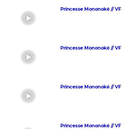
animé ? Le réalisateur donne son avis
Princesse Mononoké // VF
Zootopie 2 : à partir de quel âge voir le film Disney de
fin d'année ?
Super Mario Bros, le film : ce n'est pas le premier film
Mario, tout le monde a oublié cet échec sorti il y a
33 ans
Princesse Mononoké // VF
Le garçon et le héron : synopsis, casting, séances,
streaming... Tout sur le film Hayao Miyazaki
Super Mario Galaxy, le film : on nous prend pour des
idiots (critique)
Toy Story 5 : Pixar signe une jolie ode à l'imagination
Princesse Mononoké // VF
des enfants, notre critique
"Spider-Man : Across the Spiderverse" : séances,
streaming, critique, avis, bande-annonce...
Vice-Versa 2 : vous avez certainement raté cette
scène qui révèle le secret de Riley, ne partez pas
Princesse Mononoké // VF
avant la fin !