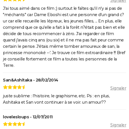
Signaler
J'ai tous aimé dans ce film ;) surtout le faîtes qu'il n'y ai pas de
"méchants" car Dame Eboshi est une personne d'un grand c?
ur car elle recueille les lépreux, les jeunes filles, ... En plus, elle
comprend que ce qu'elle a fait à la forêt n?était pas bien et elle
décide de tous recommencer à zéro. J'ai regarder ce film
quand j'avais cinq ans (ou six) et il ne ma pas fait peur comme
certain le pense. J'étais même tomber amoureux de san, la
princesse mononoké --'. Je trouve ce film extroardinaire !!! Bref
je conseille fortement ce film a toutes les personnes de la
Terre.
San&Ashitaka - 28/02/2014
Signaler
juste sublime : l'histoire, le graphisme, etc. Ps : en plus,
Ashitaka et San vont continuer à se voir. un amour??
lovelesloups - 12/07/2011
Signaler