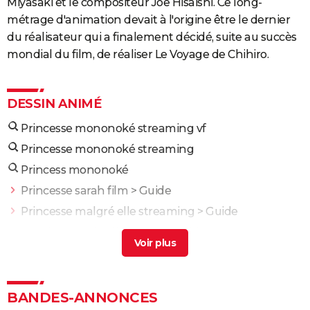
Miyasaki et le compositeur Joe Hisaishi. Ce long-
métrage d'animation devait à l'origine être le dernier
du réalisateur qui a finalement décidé, suite au succès
mondial du film, de réaliser Le Voyage de Chihiro.
DESSIN ANIMÉ
Princesse mononoké streaming vf
Princesse mononoké streaming
Princess mononoké
Princesse sarah film
> Guide
Princesse malgré elle streaming
> Guide
La princesse de clèves film
> Guide
Un mariage de princesse
> Guide
Le cygne et la princesse netflix
> Guide
Dragons 3 : verra-t-on un jour une suite en dessin
BANDES-ANNONCES