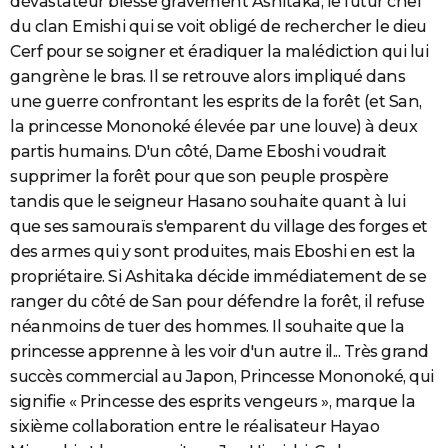
dévastateur blesse gravement Ashitaka, le futur chef
du clan Emishi qui se voit obligé de rechercher le dieu
Cerf pour se soigner et éradiquer la malédiction qui lui
gangrène le bras. Il se retrouve alors impliqué dans
une guerre confrontant les esprits de la forêt (et San,
la princesse Mononoké élevée par une louve) à deux
partis humains. D'un côté, Dame Eboshi voudrait
supprimer la forêt pour que son peuple prospère
tandis que le seigneur Hasano souhaite quant à lui
que ses samouraïs s'emparent du village des forges et
des armes qui y sont produites, mais Eboshi en est la
propriétaire. Si Ashitaka décide immédiatement de se
ranger du côté de San pour défendre la forêt, il refuse
néanmoins de tuer des hommes. Il souhaite que la
princesse apprenne à les voir d'un autre il... Très grand
succès commercial au Japon, Princesse Mononoké, qui
signifie « Princesse des esprits vengeurs », marque la
sixième collaboration entre le réalisateur Hayao