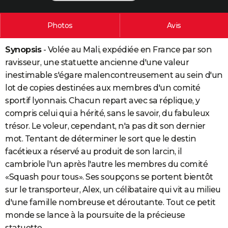
City break
Voyage de noces
Climat
Destinations
Voyage nature
Forum
+
PHOTO
Photos
Avis
GUIDES D'ACHAT
Synopsis
- Volée au Mali, expédiée en France par son
BONS PLANS
ravisseur, une statuette ancienne d'une valeur
CARTE DE VOEUX
inestimable s'égare malencontreusement au sein d'un
lot de copies destinées aux membres d'un comité
Carte Bonne année
Carte Pâques
Carte de Noël
Carte Saint-Valentin
Carte d'anniversaire
DICTIONNAIRE
sportif lyonnais. Chacun repart avec sa réplique, y
compris celui qui a hérité, sans le savoir, du fabuleux
Biographies
Expressions
Dictionnaire
Citations
Proverbes
PROGRAMME TV
trésor. Le voleur, cependant, n'a pas dit son dernier
COPAINS D'AVANT
mot. Tentant de déterminer le sort que le destin
facétieux a réservé au produit de son larcin, il
Se connecter
Collèges
Universités
Service militaire
S'inscrire
Lycées
Primaires
Entreprises
Avis de recherche
AVIS DE DÉCÈS
cambriole l'un après l'autre les membres du comité
«Squash pour tous». Ses soupçons se portent bientôt
FORUM
sur le transporteur, Alex, un célibataire qui vit au milieu
Lifestyle
Sport
Television
Cinema
Bricolage
Culture
Auto
Voyage
d'une famille nombreuse et déroutante. Tout ce petit
monde se lance à la poursuite de la précieuse
statuette...