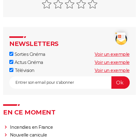
au cinéma ?
La Cité de la peur : Valérie Lemercier a fait une
bourde lors du tournage, l'avez-vous remarquée à
l'écran ?
Qu'est-ce qu'on a fait au Bon Dieu 3 : une suite est-
NEWSLETTERS
elle prévue ?
Sorties Cinéma
Voir un exemple
Fratè
Actus Cinéma
Voir un exemple
Les Tuche 4 : la mort de Michel Blanc a été "terrible"
Télévision
Voir un exemple
pour Jean-Paul Rouve
En même temps
Les Aventures de Rabbi Jacob
L'Origine du monde
EN CE MOMENT
OSS 117 3 : que disent les critiques sur le film ?
Monty Python, Sacré Graal
Incendies en France
The French Dispatch : faut-il voir le dernier Wes
Nouvelle canicule
Anderson ? Critiques