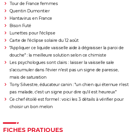
Tour de France femmes
La Traversée
Quentin Dumontier
Gaston Lagaffe : intrigue, avis, streaming... Tout sur
Hantavirus en France
l'adaptation de la BD culte
Bison Futé
Lunettes pour l'éclipse
Carte de l'éclipse solaire du 12 août
"Appliquer ce liquide vaisselle aide à dégraisser la paroi de
douche" : la meilleure solution selon ce chimiste
Les psychologues sont clairs : laisser la vaisselle sale
s'accumuler dans l'évier n'est pas un signe de paresse,
mais de saturation
Tony Silvestre, éducateur canin : "un chien qui éternue n'est
pas malade, c'est un signe pour dire qu'il est heureux"
Ce chef étoilé est formel : voici les 3 détails à vérifier pour
choisir un bon melon
FICHES PRATIQUES