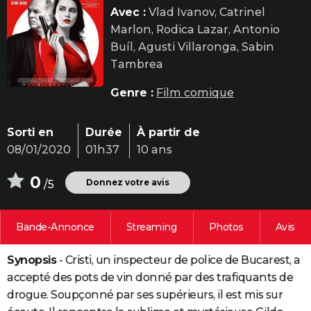
Avec :
Vlad Ivanov, Catrinel
City break
Voyage de noces
Climat
Destinations
Voyage nature
Forum
+
PHOTO
Marlon, Rodica Lazar, Antonio
GUIDES D'ACHAT
Buíl, Agusti Villaronga, Sabin
Tambrea
BONS PLANS
Genre :
Film comique
CARTE DE VOEUX
Carte Bonne année
Carte Pâques
Carte de Noël
Carte Saint-Valentin
Carte d'anniversaire
DICTIONNAIRE
Sorti en
Durée
À partir de
08/01/2020
01h37
10 ans
Biographies
Expressions
Dictionnaire
Citations
Proverbes
PROGRAMME TV
0
Donnez votre avis
/5
COPAINS D'AVANT
Se connecter
Collèges
Universités
Service militaire
S'inscrire
Lycées
Primaires
Entreprises
Avis de recherche
AVIS DE DÉCÈS
Bande-Annonce
Streaming
Photos
Avis
FORUM
Synopsis
- Cristi, un inspecteur de police de Bucarest, a
Lifestyle
Sport
Television
Cinema
Bricolage
Culture
Auto
Voyage
accepté des pots de vin donné par des trafiquants de
drogue. Soupçonné par ses supérieurs, il est mis sur