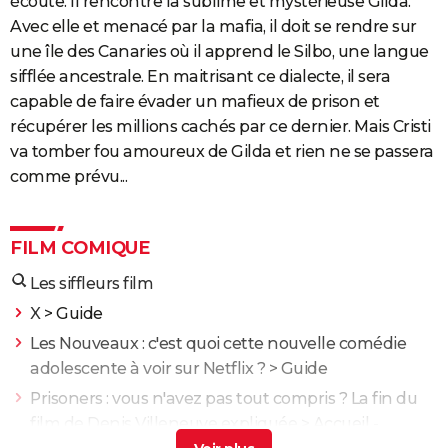
écoute. Il rencontre la sublime et mystérieuse Gilda.
Avec elle et menacé par la mafia, il doit se rendre sur
une île des Canaries où il apprend le Silbo, une langue
sifflée ancestrale. En maitrisant ce dialecte, il sera
capable de faire évader un mafieux de prison et
récupérer les millions cachés par ce dernier. Mais Cristi
va tomber fou amoureux de Gilda et rien ne se passera
comme prévu...
FILM COMIQUE
Les siffleurs film
X
> Guide
Les Nouveaux : c'est quoi cette nouvelle comédie
adolescente à voir sur Netflix ?
> Guide
Prisoners : vous n'avez pas tout compris ? La fin du
film de Denis Villeneuve expliquée
> Accueil -