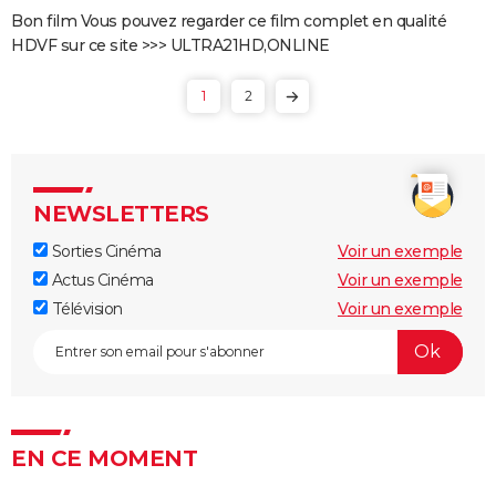
des Quatre Fantastiques ?
Bon film Vous pouvez regarder ce film complet en qualité
The Batman 2 : la suite annoncée, Matt Reeves et
HDVF sur ce site >>> ULTRA21HD,ONLINE
Robert Pattinson de retour
Spider-Man Brand New Day : Tom Holland retrouve
1
2
des visages familiers de Marvel dans la bande-
annonce
Legend of Zelda, le film : qui sont Bo Bragason et
NEWSLETTERS
Benjamin Evan Ainsworth, les acteurs principaux ?
Sorties Cinéma
Voir un exemple
Actus Cinéma
Voir un exemple
Télévision
Voir un exemple
EN CE MOMENT