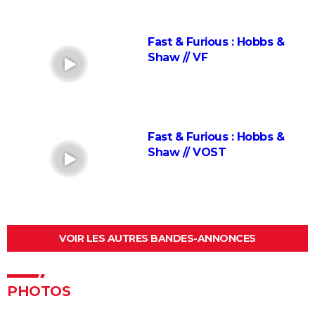
voir le reste de la saga avant de voir ce film ?
Superman : est-ce que cette nouvelle version vaut le
Fast & Furious : Hobbs &
coup ? Voici ce qu'en pensent les critiques
Shaw // VF
Everything Everywhere All at once : explication du
film aux 7 Oscars et de sa fin
Mission Impossible 8 : Tom Cruise refuse de répondre
à cette question que tout le monde se pose
Fast & Furious : Hobbs &
Deadpool et Wolverine : est-il vraiment
Shaw // VOST
indispensable de voir la scène post-générique ?
Mission Impossible 7 : casting, avis, bande-annonce,
suite, critique...
Avengers Doomsday : la bande-annonce est enfin
sortie, et on ne comprend plus grand chose au MCU
VOIR LES AUTRES BANDES-ANNONCES
Tomb Raider : synopsis, Alicia Vikander, streaming,
avis... Tout sur le film sur Lara Croft
PHOTOS
Shang Chi : synopsis, casting, scènes post-générique,
streaming, critiques, Disney+...