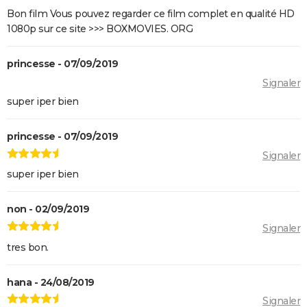
Morbius : y a-t-il une scène post-générique à la fin du
Bon film Vous pouvez regarder ce film complet en qualité HD
film ?
1080p sur ce site >>> BOXMOVIES. ORG
Spider-Man No Way Home : où voir le film en VOD
streaming et à quel prix ?
princesse - 07/09/2019
Signaler
Les Éternels : que signifient les scènes post-
générique ? Explications
super iper bien
The Suicide Squad : synopsis, casting, bande-
princesse - 07/09/2019
annonce, seances, streaming...
Signaler
Kingsman 3 : date, casting.... Ce que l'on sait sur le
super iper bien
film
Avengers 6 : date, personnages... Tout sur Secret
non - 02/09/2019
Wars
Signaler
The Northman
tres bon.
Sonic 2 : intrigue, casting, streaming, avis... Les infos
sur le film
hana - 24/08/2019
Fantastic Four : privé de réalisateur, où en est le film
Signaler