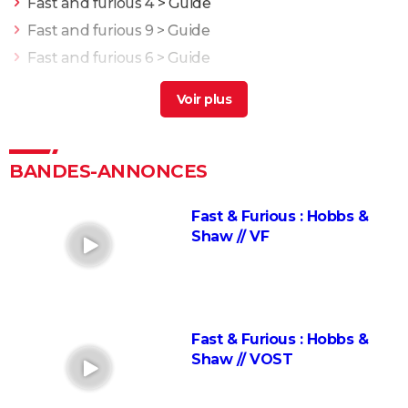
Fast and furious 4
> Guide
Fast and furious 9
> Guide
Fast and furious 6
> Guide
Fast and furious 10
> Guide
Fast and furious 8
> Guide
Black Widow : est-ce vraiment la dernière apparition
de Scarlett Johansson chez Marvel ?
BANDES-ANNONCES
Justice League : il existe une autre version du film, les
fans la préfèrent à l'original
Fast & Furious : Hobbs &
Shaw // VF
Les 4 Fantastiques : le film est-il la renaissance
espérée de Marvel ? L'avis des critiques
Jurassic World Renaissance : intrigue, streaming,
avis, critiques, casting...
Fast & Furious : Hobbs &
Ballerina : un film d'action que les fans de John Wick
Shaw // VOST
ne voudront pas rater
La Planète des Singes 2024 : est-il indispensable de