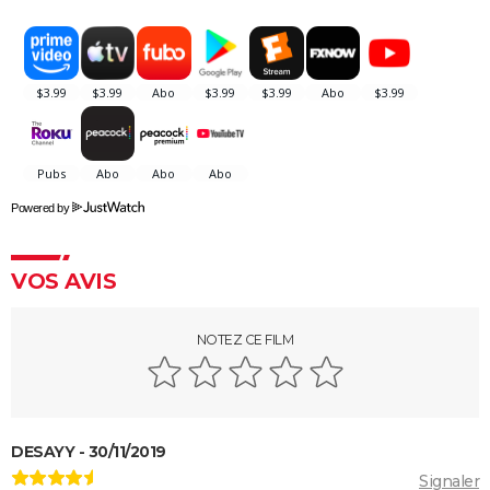
sanglante bande-annonce, quelle date de sortie ?
Thunderbolts* : le dernier film Marvel vaut-il le
coup ? Les critiques sont (presque) unanimes
Mad Max Fury Road : synopsis, casting, bande-
annonce, streaming, avis...
John Wick 4 : casting, avis, critiques, suite, séances,
streaming...
Powered by
Black Panther 2 : de quoi est mort l'acteur Chadwick
Boseman ?
VOS AVIS
Furiosa : que vaut le prequel de "Mad Max Fury
Road" ? Notre critique
NOTEZ CE FILM
The Batman : intrigue, casting, avis, streaming,
bande-annonce...
Piège de cristal
Batman v Superman : le crossover de super-héros a-
DESAYY - 30/11/2019
t-il une suite ?
Signaler