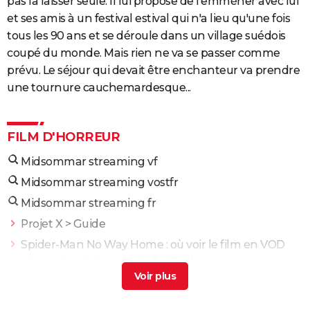
pas la laisser seule. Il lui propose de l'emmèner avec lui
et ses amis à un festival estival qui n'a lieu qu'une fois
tous les 90 ans et se déroule dans un village suédois
coupé du monde. Mais rien ne va se passer comme
prévu. Le séjour qui devait être enchanteur va prendre
une tournure cauchemardesque...
FILM D'HORREUR
Midsommar streaming vf
Midsommar streaming vostfr
Midsommar streaming fr
Projet X
> Guide
Spider-Man No Way Home : où voir le film en VOD
streaming et à quel prix ?
> Guide
Scary Movie
> Guide
Qu'est-ce qu'on a fait au bon dieu : "Je ne le sens