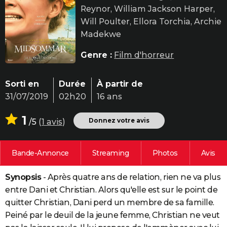
Reynor, William Jackson Harper,
City break
Voyage de noces
Climat
Destinations
Voyage nature
Forum
+
PHOTO
Will Poulter, Ellora Torchia, Archie
GUIDES D'ACHAT
Madekwe
BONS PLANS
Genre :
Film d'horreur
CARTE DE VOEUX
Sorti en
Durée
À partir de
Carte Bonne année
Carte Pâques
Carte de Noël
Carte Saint-Valentin
Carte d'anniversaire
DICTIONNAIRE
31/07/2019
02h20
16 ans
Biographies
Expressions
Dictionnaire
Citations
Proverbes
PROGRAMME TV
1
Donnez votre avis
/5
(
1 avis
)
COPAINS D'AVANT
Bande-Annonce
Streaming
Photos
Avis
Se connecter
Collèges
Universités
Service militaire
S'inscrire
Lycées
Primaires
Entreprises
Avis de recherche
AVIS DE DÉCÈS
Synopsis
- Après quatre ans de relation, rien ne va plus
FORUM
entre Dani et Christian. Alors qu'elle est sur le point de
Lifestyle
Sport
Television
Cinema
Bricolage
Culture
Auto
Voyage
quitter Christian, Dani perd un membre de sa famille.
Peiné par le deuil de la jeune femme, Christian ne veut