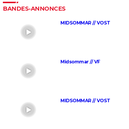
pas", Cyril Hanouna a refusé un rôle dans le film aux
BANDES-ANNONCES
12 millions d'entrées
> Accueil - Film comique
The Shadow's Edge
> Guide
MIDSOMMAR // VOST
Nosferatu : faut-il voir le remake de 2024 ? Notre
critique
Scream : Neve Campbell et Courteney Cox de retour
The Substance : personne n'est prêt pour ce film
d'horreur jouissif qui a secoué le Festival de Cannes
Midsommar // VF
Insidious
Black Phone
Nope
L'Exorciste
MIDSOMMAR // VOST
Sans un bruit 2 : synopsis, critiques, casting, bande-
annonce, streaming...
Saw
Massacre à la tronçonneuse