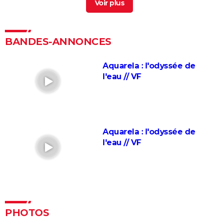
Fahrenheit 9/11
La Planète bleue
Bowling for Columbine
BANDES-ANNONCES
Citizenfour
Aquarela : l'odyssée de
Une Vérité qui dérange
l'eau // VF
Inside Job
Faites le mur !
Super Size Me
Le Chagrin et la Pitié
Aquarela : l'odyssée de
Salam
l'eau // VF
Microcosmos, le peuple de l'herbe
Lost in la Mancha
PHOTOS