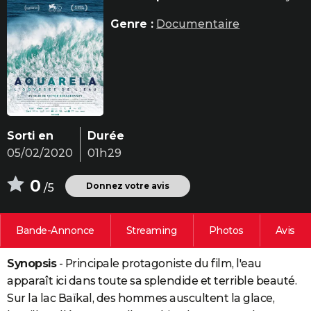
City break
Voyage de noces
Climat
Destinations
Voyage nature
Forum
+
PHOTO
Genre :
Documentaire
GUIDES D'ACHAT
BONS PLANS
CARTE DE VOEUX
Carte Bonne année
Carte Pâques
Carte de Noël
Carte Saint-Valentin
Carte d'anniversaire
DICTIONNAIRE
Sorti en
Durée
05/02/2020
01h29
Biographies
Expressions
Dictionnaire
Citations
Proverbes
PROGRAMME TV
0
COPAINS D'AVANT
Donnez votre avis
/5
Se connecter
Collèges
Universités
Service militaire
S'inscrire
Lycées
Primaires
Entreprises
Avis de recherche
AVIS DE DÉCÈS
Bande-Annonce
Streaming
Photos
Avis
FORUM
Synopsis
- Principale protagoniste du film, l'eau
Lifestyle
Sport
Television
Cinema
Bricolage
Culture
Auto
Voyage
apparaît ici dans toute sa splendide et terrible beauté.
Sur la lac Baïkal, des hommes auscultent la glace,