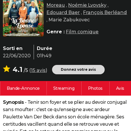
Moreau
,
Noémie Lvovsky
,
City break
Voyage de noces
Climat
Destinations
Voyage nature
Forum
+
PHOTO
Edouard Baer
,
François Berléand
GUIDES D'ACHAT
, Marie Zabukovec
BONS PLANS
Genre :
Film comique
CARTE DE VOEUX
Sorti en
Durée
Carte Bonne année
Carte Pâques
Carte de Noël
Carte Saint-Valentin
Carte d'anniversaire
DICTIONNAIRE
22/06/2020
01h49
Biographies
Expressions
Dictionnaire
Citations
Proverbes
PROGRAMME TV
4.1
Donnez votre avis
/5
(
15 avis
)
COPAINS D'AVANT
Bande-Annonce
Streaming
Photos
Avis
Se connecter
Collèges
Universités
Service militaire
S'inscrire
Lycées
Primaires
Entreprises
Avis de recherche
AVIS DE DÉCÈS
Synopsis
- Tenir son foyer et se plier au devoir conjugal
FORUM
sans moufter : c'est ce qu'enseigne avec ardeur
Lifestyle
Sport
Television
Cinema
Bricolage
Culture
Auto
Voyage
Paulette Van Der Beck dans son école ménagère. Ses
certitudes vacillent quand elle se retrouve veuve et