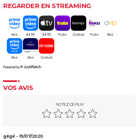
REGARDER EN STREAMING
The French Dispatch : faut-il voir le dernier Wes
Anderson ? Critiques
La Traversée
Gaston Lagaffe : intrigue, avis, streaming... Tout sur
l'adaptation de la BD culte
Powered by
VOS AVIS
NOTEZ CE FILM
gégé - 19/07/2020