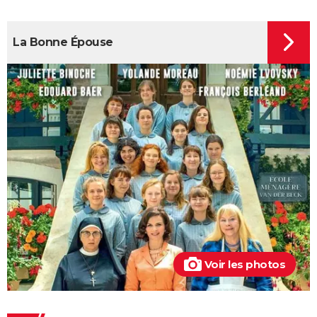
streaming, critiques, avis... Tout savoir
Kaamelott, premier volet : quand sort la suite du film
La Bonne Épouse
au cinéma ?
La Cité de la peur : Valérie Lemercier a fait une
bourde lors du tournage, l'avez-vous remarquée à
l'écran ?
Qu'est-ce qu'on a fait au Bon Dieu 3 : une suite est-
elle prévue ?
Fratè
Les Tuche 4 : la mort de Michel Blanc a été "terrible"
pour Jean-Paul Rouve
En même temps
Les Aventures de Rabbi Jacob
Voir les photos
L'Origine du monde
OSS 117 3 : que disent les critiques sur le film ?
Monty Python, Sacré Graal