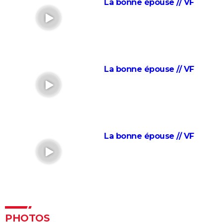
La vie pour de vrai : les retrouvailles de Kad Merad et
La bonne épouse // VF
Dany Boon au cinéma
Le Dîner de cons : ça a vraiment existé, un célèbre
acteur français s'est même fait piéger
Adieu Les Cons : synopsis, critique, César, âge, bande-
annonce, avis...
La bonne épouse // VF
Les Tuche 5 : le roi Charles, Camilla, Elton John... Qui
les jouent dans God save the Tuche ?
On sourit pour la photo
La Grande Vadrouille : Louis de Funès s'est entraîné
La bonne épouse // VF
pendant trois mois pour cette scène qui ne dure
pourtant que quelques minutes
Le diable s'habille en Prada 2 : le film aura-t-il droit à
une suite ?
Barbie : même Ryan Gosling était "déçu", les
nominations aux Oscars ont provoqué un tollé
PHOTOS
Astérix et Obélix et L'Empire du Milieu : casting,