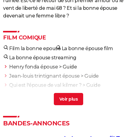
ruinée. Est-ce le retour de son premier amour ou le
vent de liberté de mai 68 ? Et si la bonne épouse
devenait une femme libre ?
FILM COMIQUE
Film la bonne epouse
La bonne épouse film
La bonne épouse streaming
Henry fonda épouse
> Guide
Jean-louis trintignant épouse
> Guide
Qui est l'épouse de val kilmer ?
> Guide
Ridley scott épouse
> Guide
Ryan reynolds épouse
> Guide
Intouchables : "Sans lui je serais mort de
décomposition", la touchante histoire vraie qui a
BANDES-ANNONCES
inspiré le film culte