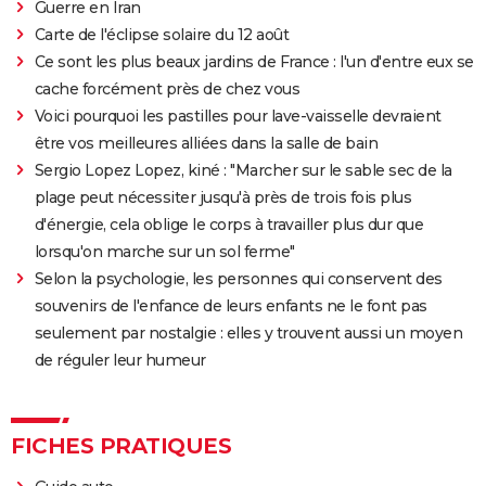
Guerre en Iran
Qu'est-ce qu'on a fait au Bon Dieu 3 : une suite est-
Carte de l'éclipse solaire du 12 août
elle prévue ?
Ce sont les plus beaux jardins de France : l'un d'entre eux se
Fratè
cache forcément près de chez vous
Voici pourquoi les pastilles pour lave-vaisselle devraient
Les Tuche 4 : la mort de Michel Blanc a été "terrible"
être vos meilleures alliées dans la salle de bain
pour Jean-Paul Rouve
Sergio Lopez Lopez, kiné : "Marcher sur le sable sec de la
En même temps
plage peut nécessiter jusqu'à près de trois fois plus
Les Aventures de Rabbi Jacob
d'énergie, cela oblige le corps à travailler plus dur que
L'Origine du monde
lorsqu'on marche sur un sol ferme"
OSS 117 3 : que disent les critiques sur le film ?
Selon la psychologie, les personnes qui conservent des
souvenirs de l'enfance de leurs enfants ne le font pas
Monty Python, Sacré Graal
seulement par nostalgie : elles y trouvent aussi un moyen
The French Dispatch : faut-il voir le dernier Wes
de réguler leur humeur
Anderson ? Critiques
La Traversée
Gaston Lagaffe : intrigue, avis, streaming... Tout sur
FICHES PRATIQUES
l'adaptation de la BD culte