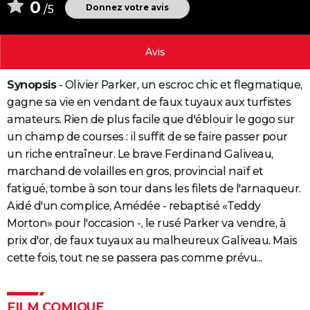
0
Donnez votre avis
/5
City break
Voyage de noces
Climat
Destinations
Voyage nature
Forum
+
PHOTO
GUIDES D'ACHAT
Avis
BONS PLANS
Synopsis
- Olivier Parker, un escroc chic et flegmatique,
CARTE DE VOEUX
gagne sa vie en vendant de faux tuyaux aux turfistes
amateurs. Rien de plus facile que d'éblouir le gogo sur
Carte Bonne année
Carte Pâques
Carte de Noël
Carte Saint-Valentin
Carte d'anniversaire
DICTIONNAIRE
un champ de courses : il suffit de se faire passer pour
un riche entraîneur. Le brave Ferdinand Galiveau,
Biographies
Expressions
Dictionnaire
Citations
Proverbes
PROGRAMME TV
marchand de volailles en gros, provincial naïf et
COPAINS D'AVANT
fatigué, tombe à son tour dans les filets de l'arnaqueur.
Aidé d'un complice, Amédée - rebaptisé «Teddy
Se connecter
Collèges
Universités
Service militaire
S'inscrire
Lycées
Primaires
Entreprises
Avis de recherche
AVIS DE DÉCÈS
Morton» pour l'occasion -, le rusé Parker va vendre, à
prix d'or, de faux tuyaux au malheureux Galiveau. Mais
FORUM
cette fois, tout ne se passera pas comme prévu...
Lifestyle
Sport
Television
Cinema
Bricolage
Culture
Auto
Voyage
FILM COMIQUE