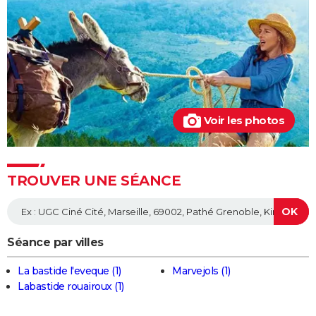
pour Jean-Paul Rouve
En même temps
Les Aventures de Rabbi Jacob
L'Origine du monde
OSS 117 3 : que disent les critiques sur le film ?
Monty Python, Sacré Graal
Voir les photos
The French Dispatch : faut-il voir le dernier Wes
Anderson ? Critiques
La Traversée
TROUVER UNE SÉANCE
Gaston Lagaffe : intrigue, avis, streaming... Tout sur
l'adaptation de la BD culte
Séance par villes
La bastide l'eveque (1)
Marvejols (1)
Labastide rouairoux (1)