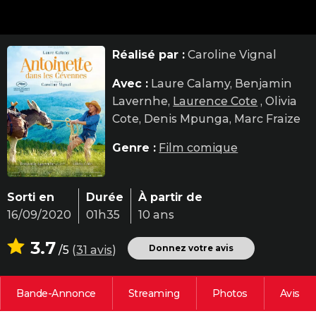
City break
Voyage de noces
Climat
Destinations
Voyage nature
Forum
+
PHOTO
GUIDES D'ACHAT
Réalisé par :
Caroline Vignal
BONS PLANS
Avec :
Laure Calamy, Benjamin
Lavernhe,
Laurence Cote
, Olivia
CARTE DE VOEUX
Cote, Denis Mpunga, Marc Fraize
Carte Bonne année
Carte Pâques
Carte de Noël
Carte Saint-Valentin
Carte d'anniversaire
DICTIONNAIRE
Genre :
Film comique
Biographies
Expressions
Dictionnaire
Citations
Proverbes
PROGRAMME TV
COPAINS D'AVANT
Sorti en
Durée
À partir de
16/09/2020
01h35
10 ans
Se connecter
Collèges
Universités
Service militaire
S'inscrire
Lycées
Primaires
Entreprises
Avis de recherche
AVIS DE DÉCÈS
3.7
FORUM
Donnez votre avis
/5
(
31 avis
)
Lifestyle
Sport
Television
Cinema
Bricolage
Culture
Auto
Voyage
Bande-Annonce
Streaming
Photos
Avis