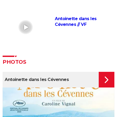
pourtant que quelques minutes
Le diable s'habille en Prada 2 : le film aura-t-il droit à
Antoinette dans les
une suite ?
Cévennes // VF
Barbie : même Ryan Gosling était "déçu", les
nominations aux Oscars ont provoqué un tollé
Astérix et Obélix et L'Empire du Milieu : casting,
streaming, critiques, avis... Tout savoir
Kaamelott, premier volet : quand sort la suite du film
PHOTOS
au cinéma ?
La Cité de la peur : Valérie Lemercier a fait une
bourde lors du tournage, l'avez-vous remarquée à
Antoinette dans les Cévennes
l'écran ?
Qu'est-ce qu'on a fait au Bon Dieu 3 : une suite est-
elle prévue ?
Fratè
Les Tuche 4 : la mort de Michel Blanc a été "terrible"