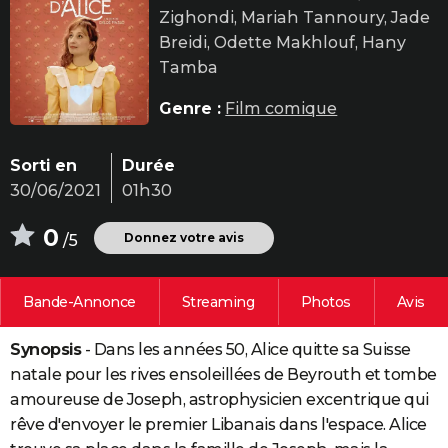
Zighondi, Mariah Tannoury, Jade
City break
Voyage de noces
Climat
Destinations
Voyage nature
Forum
+
PHOTO
Breidi, Odette Makhlouf, Hany
GUIDES D'ACHAT
Tamba
BONS PLANS
Genre :
Film comique
CARTE DE VOEUX
Sorti en
Durée
Carte Bonne année
Carte Pâques
Carte de Noël
Carte Saint-Valentin
Carte d'anniversaire
DICTIONNAIRE
30/06/2021
01h30
Biographies
Expressions
Dictionnaire
Citations
Proverbes
PROGRAMME TV
0
Donnez votre avis
/5
COPAINS D'AVANT
Bande-Annonce
Streaming
Photos
Avis
Se connecter
Collèges
Universités
Service militaire
S'inscrire
Lycées
Primaires
Entreprises
Avis de recherche
AVIS DE DÉCÈS
Synopsis
- Dans les années 50, Alice quitte sa Suisse
FORUM
natale pour les rives ensoleillées de Beyrouth et tombe
Lifestyle
Sport
Television
Cinema
Bricolage
Culture
Auto
Voyage
amoureuse de Joseph, astrophysicien excentrique qui
rêve d'envoyer le premier Libanais dans l'espace. Alice