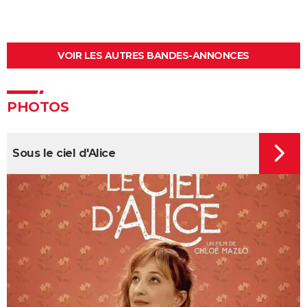
Kaamelott, premier volet : quand sort la suite du film
au cinéma ?
La Cité de la peur : Valérie Lemercier a fait une
VOIR LES AUTRES BANDES-ANNONCES
bourde lors du tournage, l'avez-vous remarquée à
l'écran ?
PHOTOS
Qu'est-ce qu'on a fait au Bon Dieu 3 : une suite est-
elle prévue ?
Fratè
Sous le ciel d'Alice
Les Tuche 4 : la mort de Michel Blanc a été "terrible"
pour Jean-Paul Rouve
En même temps
Les Aventures de Rabbi Jacob
L'Origine du monde
OSS 117 3 : que disent les critiques sur le film ?
Monty Python, Sacré Graal
The French Dispatch : faut-il voir le dernier Wes