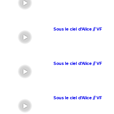
Dany Boon au cinéma
Le Dîner de cons : ça a vraiment existé, un célèbre
acteur français s'est même fait piéger
Adieu Les Cons : synopsis, critique, César, âge, bande-
annonce, avis...
Sous le ciel d'Alice // VF
Les Tuche 5 : le roi Charles, Camilla, Elton John... Qui
les jouent dans God save the Tuche ?
On sourit pour la photo
La Grande Vadrouille : Louis de Funès s'est entraîné
Sous le ciel d'Alice // VF
pendant trois mois pour cette scène qui ne dure
pourtant que quelques minutes
Le diable s'habille en Prada 2 : le film aura-t-il droit à
une suite ?
Barbie : même Ryan Gosling était "déçu", les
Sous le ciel d'Alice // VF
nominations aux Oscars ont provoqué un tollé
Astérix et Obélix et L'Empire du Milieu : casting,
streaming, critiques, avis... Tout savoir