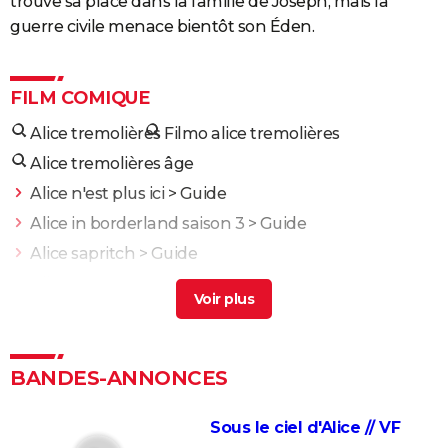
trouve sa place dans la famille de Joseph, mais la
guerre civile menace bientôt son Éden.
FILM COMIQUE
Alice tremolières
Filmo alice tremolières
Alice tremolières âge
Alice n'est plus ici
> Guide
Alice in borderland saison 3
> Guide
Alice sapritch
> Guide
Alice macgraw
> Guide
Alice de l'autre côté du miroir
> Guide
Intouchables : "Sans lui je serais mort de
décomposition", la touchante histoire vraie qui a
BANDES-ANNONCES
inspiré le film culte
La vie pour de vrai : les retrouvailles de Kad Merad et
Sous le ciel d'Alice // VF