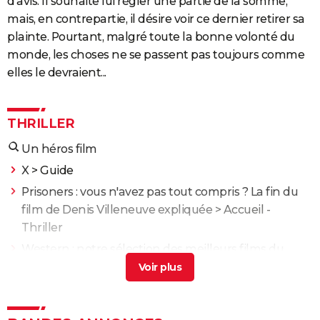
d'avis. Il souhaite lui régler une partie de la somme,
mais, en contrepartie, il désire voir ce dernier retirer sa
plainte. Pourtant, malgré toute la bonne volonté du
monde, les choses ne se passent pas toujours comme
elles le devraient...
THRILLER
Un héros film
X
> Guide
Prisoners : vous n'avez pas tout compris ? La fin du
film de Denis Villeneuve expliquée
> Accueil -
Thriller
Western : notre sélection des meilleurs films du
genre
> Guide
Enemy : que signifie la fin du film ? Tentative
d'explication
> Guide