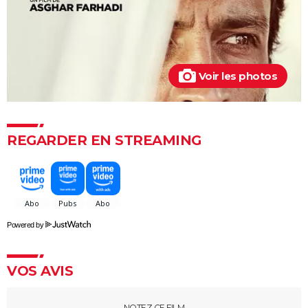
Drive : Ryan Gosling conduit-il vraiment dans le
film ?
American Nightmare
Old boy
Voir les photos
Maigret : synopsis, casting, Depardieu, avis...
The Dog Stars : le thriller de Ridley Scott se dévoile
dans une nouvelle bande-annonce
REGARDER EN STREAMING
Powered by
VOS AVIS
NOTEZ CE FILM