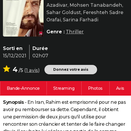
Azadivar, Mohsen Tanabandeh,
City break
Voyage de noces
Climat
Destinations
Voyage nature
Forum
+
PHOTO
Sahar Goldust, Fereshteh Sadre
GUIDES D'ACHAT
Orafai, Sarina Farhadi
BONS PLANS
Genre :
Thriller
CARTE DE VOEUX
Sorti en
Durée
Carte Bonne année
Carte Pâques
Carte de Noël
Carte Saint-Valentin
Carte d'anniversaire
DICTIONNAIRE
15/12/2021
02h07
Biographies
Expressions
Dictionnaire
Citations
Proverbes
PROGRAMME TV
4
Donnez votre avis
/5
(
1 avis
)
COPAINS D'AVANT
Bande-Annonce
Streaming
Photos
Avis
Se connecter
Collèges
Universités
Service militaire
S'inscrire
Lycées
Primaires
Entreprises
Avis de recherche
AVIS DE DÉCÈS
Synopsis
- En Iran, Rahim est emprisonné pour ne pas
FORUM
avoir pu rembourser sa dette. Cependant, il obtient
Lifestyle
Sport
Television
Cinema
Bricolage
Culture
Auto
Voyage
une permission de deux jours qu'il utilise pour
rencontrer son créancier et tenter de le faire changer