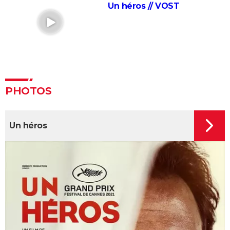
Insaisissables 3 : de premières images du braquage
Un héros // VOST
magique et une date de sortie annoncée
Decision to leave
Seven
A Couteaux Tirés : synopsis, casting, streaming, avis,
bande-annonce, interview...
Shutter Island
PHOTOS
Zodiac : synopsis, casting, bande-annonce, histoire
vraie, streaming...
Un héros
Black Swan
Psychose
Le Silence des agneaux
Fight Club
Pulp Fiction
Les Crimes du futur
Les Dents de la mer