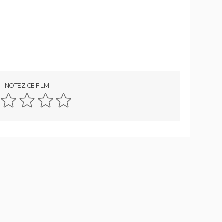
film
Juré n°2 : s'agit-il (véritablement) du
 d'une
dernier film de Clint Eastwood ?
Il était une fois en Amérique
Nomadland : synopsis, casting,
Oscars, photos, streaming, avis...
Slalom
NOTEZ CE FILM
vec
s ?