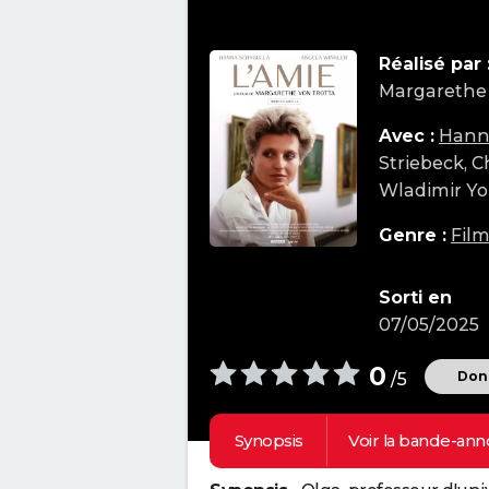
Réalisé par 
Margarethe 
Avec :
Hann
Striebeck, C
Wladimir Yo
Genre :
Fil
Sorti en
07/05/2025
0
Donn
/5
Synopsis
Voir la
bande-ann