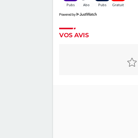
disent les critiques presse
Le Comte de Monte-Cristo : le 
Powered by
avec Pierre Niney est-il inspiré
histoire vraie ?
Le Parrain
VOS AVIS
Peter von Kant
Sound of Metal
Oh Canada : que vaut le film a
Richard Gere et Jacob Elordi
présenté au Festival de Canne