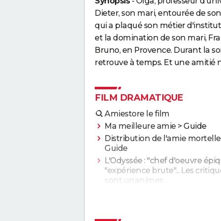
Synopsis
- Olga, professeur d'un
Dieter, son mari, entourée de son
qui a plaqué son métier d'institutr
et la domination de son mari, Fra
Bruno, en Provence. Durant la soi
retrouve à temps. Et une amitié na
FILM DRAMATIQUE
Amiestore le film
Ma meilleure amie
> Guide
Distribution de l'amie mortelle
Guide
L'Odyssée : "chef d'oeuvre épiq
"expérience brute"... Les critiq
sont unanimes
Anatomie d'une chute : Sandra
elle vraiment tué son mari ? C
qu'en dit la réalisatrice Justine