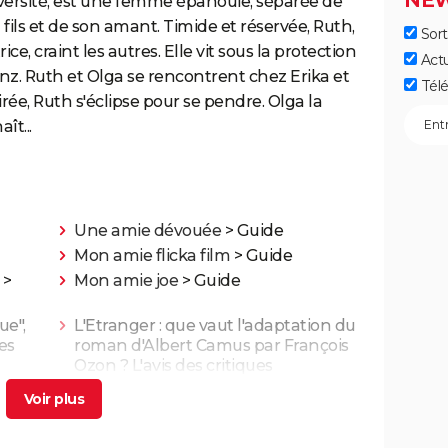
NEW
iversité, est une femme épanouie, séparée de
 fils et de son amant. Timide et réservée, Ruth,
Sort
ice, craint les autres. Elle vit sous la protection
Act
nz. Ruth et Olga se rencontrent chez Erika et
Télé
rée, Ruth s'éclipse pour se pendre. Olga la
ît...
Une amie dévouée
> Guide
Mon amie flicka film
> Guide
>
Mon amie joe
> Guide
ue",
L'Etranger : que vaut l'adaptation du
ues
roman d'Albert Camus par François
Ozon ? L'avis des critiques
 a-t-
Les Evadés : synopsis, histoire vraie,
e
casting, streaming, avis...
 Triet