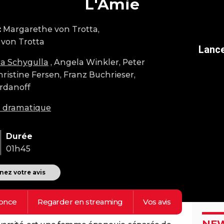
L'Amie
:
Margarethe von Trotta,
von Trotta
a Schygulla
, Angela Winkler, Peter
hristine Fersen, Franz Buchrieser,
rdanoff
m dramatique
Durée
01h45
ez votre avis
once
Regarder en
streaming
Vos
avis