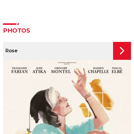
La Haine
The Father : synopsis, casting, critiques, bande-
annonce, seance, streaming...
PHOTOS
Les Passagers de la nuit
"Babylon" : critiques, séances, avis, casting,
streaming, bande-annonce...
Rose
Rocky
La chambre d'à côté : faut-il voir le dernier Pedro
Almodóvar ? Ce qu'en disent les critiques presse
The Whale
Le Comte de Monte-Cristo : le film avec Pierre Niney
est-il inspiré d'une histoire vraie ?
Juré n°2 : s'agit-il (véritablement) du dernier film de
Clint Eastwood ?
Le Parrain
Il était une fois en Amérique