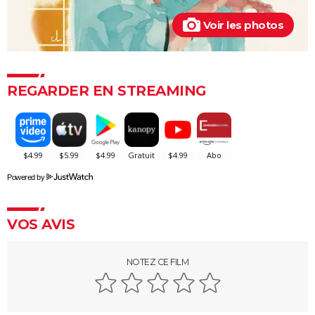
Peter von Kant
Voir les photos
Nomadland : synopsis, casting, Oscars, photos,
streaming, avis...
Sound of Metal
REGARDER EN STREAMING
Slalom
Oh Canada : que vaut le film avec Richard Gere et
Jacob Elordi présenté au Festival de Cannes ?
Powered by
VOS AVIS
NOTEZ CE FILM