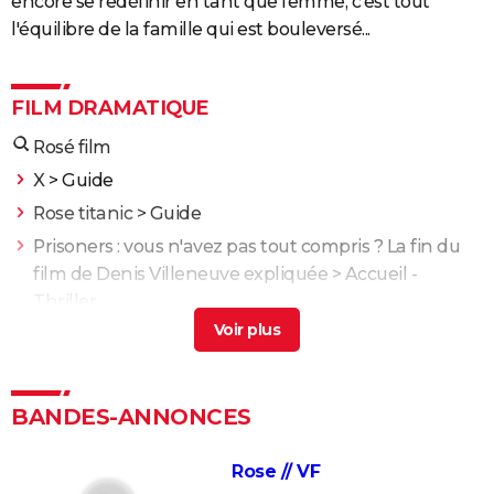
encore se redéfinir en tant que femme, c'est tout
l'équilibre de la famille qui est bouleversé...
FILM DRAMATIQUE
Rosé film
X
> Guide
Rose titanic
> Guide
Prisoners : vous n'avez pas tout compris ? La fin du
film de Denis Villeneuve expliquée
> Accueil -
Thriller
Enemy : que signifie la fin du film ? Tentative
d'explication
> Guide
XXL
> Guide
BANDES-ANNONCES
L'Odyssée : "chef d'oeuvre épique", "expérience
brute"... Les critiques sont unanimes
Rose // VF
L'Etranger : que vaut l'adaptation du roman d'Albert