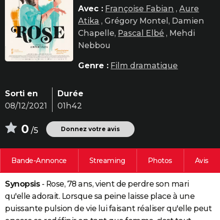
Avec :
Françoise Fabian
,
Aure
City break
Voyage de noces
Climat
Destinations
Voyage nature
Forum
+
PHOTO
Atika
, Grégory Montel, Damien
GUIDES D'ACHAT
Chapelle,
Pascal Elbé
, Mehdi
Nebbou
BONS PLANS
Genre :
Film dramatique
CARTE DE VOEUX
Carte Bonne année
Carte Pâques
Carte de Noël
Carte Saint-Valentin
Carte d'anniversaire
DICTIONNAIRE
Sorti en
Durée
08/12/2021
01h42
Biographies
Expressions
Dictionnaire
Citations
Proverbes
PROGRAMME TV
0
Donnez votre avis
/5
COPAINS D'AVANT
Se connecter
Collèges
Universités
Service militaire
S'inscrire
Lycées
Primaires
Entreprises
Avis de recherche
AVIS DE DÉCÈS
Bande-Annonce
Streaming
Photos
Avis
FORUM
Synopsis
- Rose, 78 ans, vient de perdre son mari
Lifestyle
Sport
Television
Cinema
Bricolage
Culture
Auto
Voyage
qu'elle adorait. Lorsque sa peine laisse place à une
puissante pulsion de vie lui faisant réaliser qu'elle peut