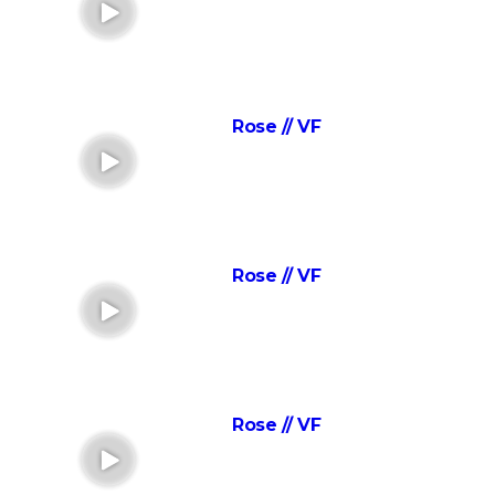
Camus par François Ozon ? L'avis des critiques
Anatomie d'une chute : Sandra a-t-elle vraiment tué
son mari ? Ce qu'en dit la réalisatrice Justine Triet
Les Evadés : synopsis, histoire vraie, casting,
Rose // VF
streaming, avis...
Voyage au bout de l'enfer
Benedetta : le film troublant avec Virginie Efira est-il
inspiré d'une histoire vraie ?
Forrest Gump : une erreur se cache dans le film,
Rose // VF
presque personne ne l'a remarquée
Borgo : intrigue, histoire vraie, casting, avis... Les infos
sur le film
"Sexy", "navrant"... "Babygirl", thriller érotique porté
par Nicole Kidman, divise les critiques
Rose // VF
The Brutalist : la critique est unanime, voici pourquoi
il faut absolument voir ce film au cinéma