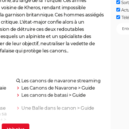
rone, au large de la Turquie. Ces armes
Sort
e voisine de Kheros, rendant impossible
Act
e la garnison britannique. Ces hommes assiégés
Télé
ritique. L'état-major confie alors à un
sion de détruire ces deux redoutables
esquels un alpiniste et un spécialiste des
r de leur objectif, neutraliser la vedette de
falaise qui protège les canons...
Les canons de navarone streaming
aie
Les Canons de Navarone
> Guide
Les canons de batasi
> Guide
sse
Une Balle dans le canon
> Guide
 sa
 +
>