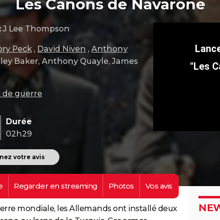
Les Canons de Navarone
:
J Lee Thompson
ory Peck
,
David Niven
,
Anthony
nley Baker, Anthony Quayle, James
"Les C
 de guerre
Durée
02h29
ez votre avis
e
Regarder en
streaming
Photos
Vos
avis
NEW
rre mondiale, les Allemands ont installé deux