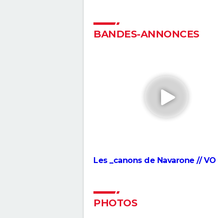
1917 : Le film a-t-il vraiment été
tourné en une seule prise ? Le
réalisateur explique comment 
BANDES-ANNONCES
fait
Civil War : intrigue, critique, cas
bande-annonce, séances,
streaming...
Dunkerque : Christopher Nolan 
totalement omis un fait histor
majeur ?
Apocalypse Now
Les _canons de Navarone // VO
PHOTOS