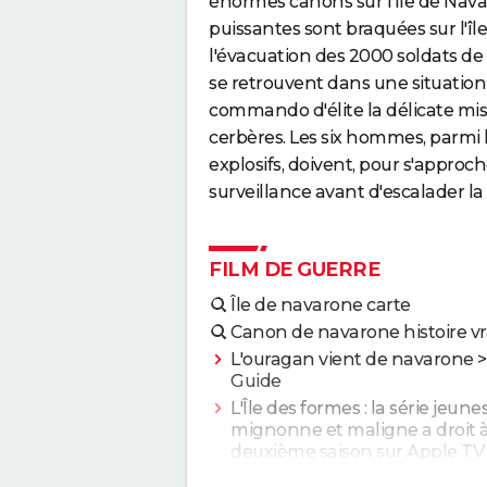
énormes canons sur l'île de Nava
puissantes sont braquées sur l'îl
l'évacuation des 2000 soldats d
se retrouvent dans une situation c
commando d'élite la délicate mis
cerbères. Les six hommes, parmi l
explosifs, doivent, pour s'approche
surveillance avant d'escalader la 
FILM DE GUERRE
Île de navarone carte
Canon de navarone histoire vr
L'ouragan vient de navarone
>
Guide
L'Île des formes : la série jeune
mignonne et maligne a droit à
deuxième saison sur Apple TV
Guide