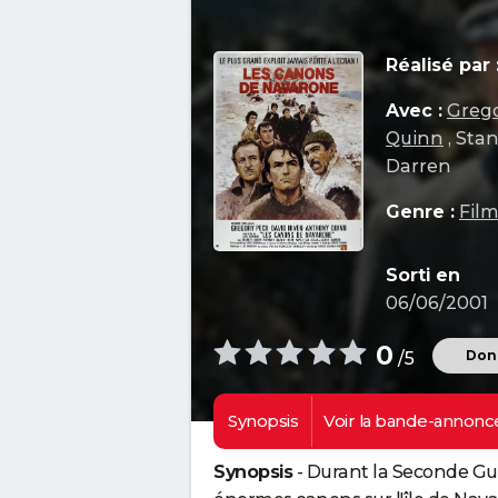
Réalisé par 
Avec :
Greg
Quinn
, Sta
Darren
Genre :
Film
Sorti en
06/06/2001
0
Donn
/5
Synopsis
Voir la
bande-annonc
Synopsis
- Durant la Seconde Gue